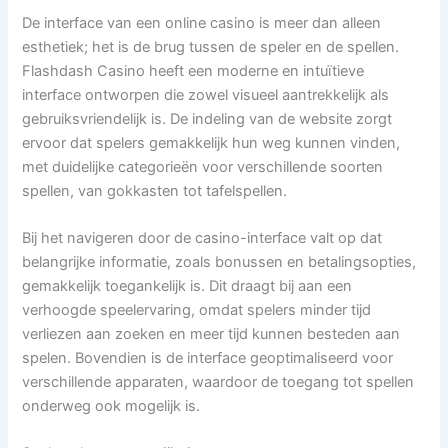
De interface van een online casino is meer dan alleen
esthetiek; het is de brug tussen de speler en de spellen.
Flashdash Casino heeft een moderne en intuïtieve
interface ontworpen die zowel visueel aantrekkelijk als
gebruiksvriendelijk is. De indeling van de website zorgt
ervoor dat spelers gemakkelijk hun weg kunnen vinden,
met duidelijke categorieën voor verschillende soorten
spellen, van gokkasten tot tafelspellen.
Bij het navigeren door de casino-interface valt op dat
belangrijke informatie, zoals bonussen en betalingsopties,
gemakkelijk toegankelijk is. Dit draagt bij aan een
verhoogde speelervaring, omdat spelers minder tijd
verliezen aan zoeken en meer tijd kunnen besteden aan
spelen. Bovendien is de interface geoptimaliseerd voor
verschillende apparaten, waardoor de toegang tot spellen
onderweg ook mogelijk is.