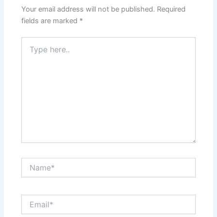
Your email address will not be published.
Required
fields are marked
*
Type
here..
Name*
Email*