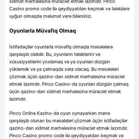
xidmət mərhələsinə müraciət etmək lazımdır. Pinco
Casino promo code ilə qeydiyyatdan keçmək və tələblərə
uyğun olmaqda məlumat verə bilərsiniz.
Oyunlarla Müvafiq Olmaq
İstifadəçilər oyunlarla müvafiq olmaqla məsələlərə
qarşılaşıb olabilir. Bu, oyunların tələblərini və
xüsusiyyətlərini yoxlamaq və ya oyunları düzgün
yükləmək və ya çalmaqda xəta olacaq. Bu məsələləri
çözmək üçün qazino-dan xidmət mərhələsinə müraciət
etmək lazımdır. Pinco Casino-da oyunları düzgün çalmaq
üçün qazino-dan xidmət mərhələsinə müraciət etmək
lazımdır.
Pinco Online Kazino-da oyun oynayarkən mənə
qarşılaşıb olunan bu məsələləri çözmək üçün istifadəçilər
qazino-dan xidmət mərhələsinə müraciət etmək lazımdır.
Pinco Casino promo code ilə qeydiyyatdan keçmək və