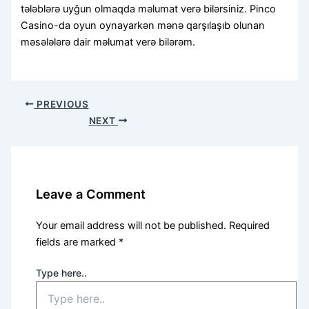
tələblərə uyğun olmaqda məlumat verə bilərsiniz. Pinco
Casino-da oyun oynayarkən mənə qarşılaşıb olunan
məsələlərə dair məlumat verə bilərəm.
PREVIOUS
NEXT
Leave a Comment
Your email address will not be published.
Required
fields are marked
*
Type here..