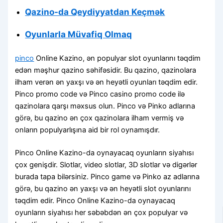
Qazino-da Qeydiyyatdan Keçmək
Oyunlarla Müvafiq Olmaq
pinco
Online Kazino, ən populyar slot oyunlarını təqdim
edən məşhur qazino səhifəsidir. Bu qazino, qazinolara
ilham verən ən yaxşı və ən heyətli oyunları təqdim edir.
Pinco promo code və Pinco casino promo code ilə
qazinolara qarşı məxsus olun. Pinco və Pinko adlarına
görə, bu qazino ən çox qazinolara ilham vermiş və
onların populyarlışına aid bir rol oynamışdır.
Pinco Online Kazino-da oynayacaq oyunların siyahısı
çox genişdir. Slotlar, video slotlar, 3D slotlar və digərlər
burada tapa bilərsiniz. Pinco game və Pinko az adlarına
görə, bu qazino ən yaxşı və ən heyətli slot oyunlarını
təqdim edir. Pinco Online Kazino-da oynayacaq
oyunların siyahısı her səbəbdən ən çox populyar və