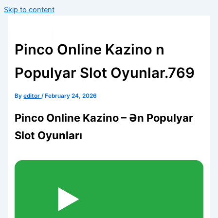
Skip to content
Pinco Online Kazino n
Populyar Slot Oyunlar.769
By
editor
/
February 24, 2026
Pinco Online Kazino – Ən Populyar
Slot Oyunları
▶️