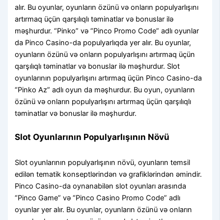
alır. Bu oyunlar, oyunların özünü və onların populyarlışını
artırmaq üçün qarşılıqlı təminatlar və bonuslar ilə
məşhurdur. “Pinko” və “Pinco Promo Code” adlı oyunlar
da Pinco Casino-da populyarlıqda yer alır. Bu oyunlar,
oyunların özünü və onların populyarlışını artırmaq üçün
qarşılıqlı təminatlar və bonuslar ilə məşhurdur. Slot
oyunlarının populyarlışını artırmaq üçün Pinco Casino-da
“Pinko Az” adlı oyun da məşhurdur. Bu oyun, oyunların
özünü və onların populyarlışını artırmaq üçün qarşılıqlı
təminatlar və bonuslar ilə məşhurdur.
Slot Oyunlarının Populyarlışının Növü
Slot oyunlarının populyarlışının növü, oyunların temsil
edilən tematik konseptlərindən və grafiklərindən əmindir.
Pinco Casino-da oynanabilən slot oyunları arasında
“Pinco Game” və “Pinco Casino Promo Code” adlı
oyunlar yer alır. Bu oyunlar, oyunların özünü və onların