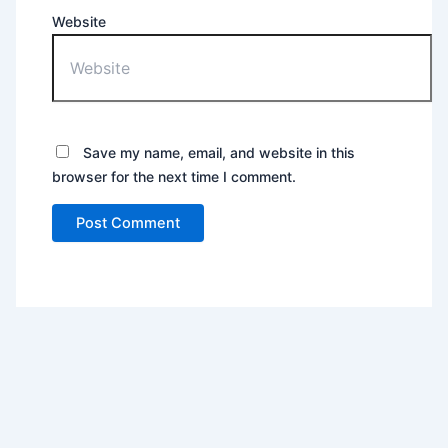
Website
Save my name, email, and website in this
browser for the next time I comment.