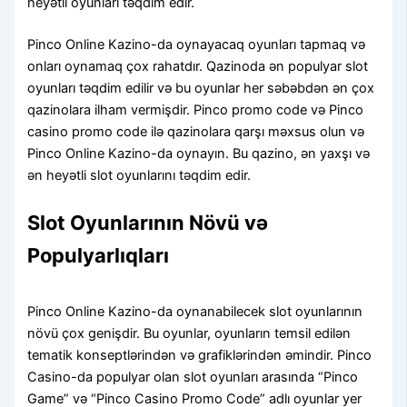
heyətli oyunları təqdim edir.
Pinco Online Kazino-da oynayacaq oyunları tapmaq və
onları oynamaq çox rahatdır. Qazinoda ən populyar slot
oyunları təqdim edilir və bu oyunlar her səbəbdən ən çox
qazinolara ilham vermişdir. Pinco promo code və Pinco
casino promo code ilə qazinolara qarşı məxsus olun və
Pinco Online Kazino-da oynayın. Bu qazino, ən yaxşı və
ən heyətli slot oyunlarını təqdim edir.
Slot Oyunlarının Növü və
Populyarlıqları
Pinco Online Kazino-da oynanabilecek slot oyunlarının
növü çox genişdir. Bu oyunlar, oyunların temsil edilən
tematik konseptlərindən və grafiklərindən əmindir. Pinco
Casino-da populyar olan slot oyunları arasında “Pinco
Game” və “Pinco Casino Promo Code” adlı oyunlar yer