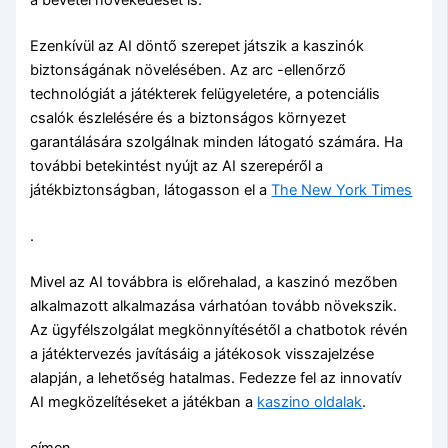
a bevétel növekedését is.
Ezenkívül az AI döntő szerepet játszik a kaszinók
biztonságának növelésében. Az arc -ellenőrző
technológiát a játékterek felügyeletére, a potenciális
csalók észlelésére és a biztonságos környezet
garantálására szolgálnak minden látogató számára. Ha
további betekintést nyújt az AI szerepéről a
játékbiztonságban, látogasson el a
The New York Times
.
Mivel az AI továbbra is előrehalad, a kaszinó mezőben
alkalmazott alkalmazása várhatóan tovább növekszik.
Az ügyfélszolgálat megkönnyítésétől a chatbotok révén
a játéktervezés javításáig a játékosok visszajelzése
alapján, a lehetőség hatalmas. Fedezze fel az innovatív
AI megközelítéseket a játékban a
kaszino oldalak
.
címen.