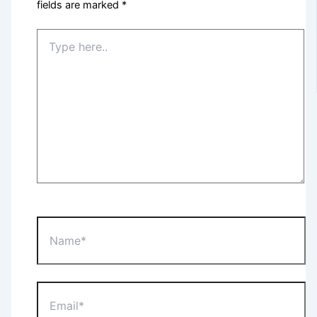
fields are marked
*
Type
here..
Name*
Email*