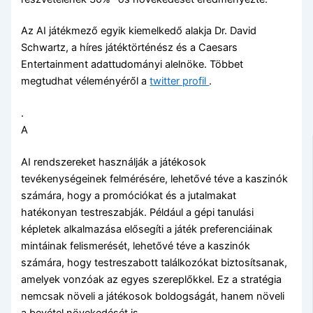
Az AI játékmező egyik kiemelkedő alakja Dr. David
Schwartz, a híres játéktörténész és a Caesars
Entertainment adattudományi alelnöke. Többet
megtudhat véleményéről a
twitter profil
.
.
A
AI rendszereket használják a játékosok
tevékenységeinek felmérésére, lehetővé téve a kaszinók
számára, hogy a promóciókat és a jutalmakat
hatékonyan testreszabják. Például a gépi tanulási
képletek alkalmazása elősegíti a játék preferenciáinak
mintáinak felismerését, lehetővé téve a kaszinók
számára, hogy testreszabott találkozókat biztosítsanak,
amelyek vonzóak az egyes szereplőkkel. Ez a stratégia
nemcsak növeli a játékosok boldogságát, hanem növeli