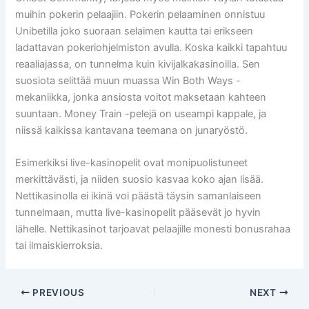
muihin pokerin pelaajiin. Pokerin pelaaminen onnistuu
Unibetilla joko suoraan selaimen kautta tai erikseen
ladattavan pokeriohjelmiston avulla. Koska kaikki tapahtuu
reaaliajassa, on tunnelma kuin kivijalkakasinoilla. Sen
suosiota selittää muun muassa Win Both Ways -
mekaniikka, jonka ansiosta voitot maksetaan kahteen
suuntaan. Money Train -pelejä on useampi kappale, ja
niissä kaikissa kantavana teemana on junaryöstö.
Esimerkiksi live-kasinopelit ovat monipuolistuneet
merkittävästi, ja niiden suosio kasvaa koko ajan lisää.
Nettikasinolla ei ikinä voi päästä täysin samanlaiseen
tunnelmaan, mutta live-kasinopelit pääsevät jo hyvin
lähelle. Nettikasinot tarjoavat pelaajille monesti bonusrahaa
tai ilmaiskierroksia.
PREVIOUS
NEXT