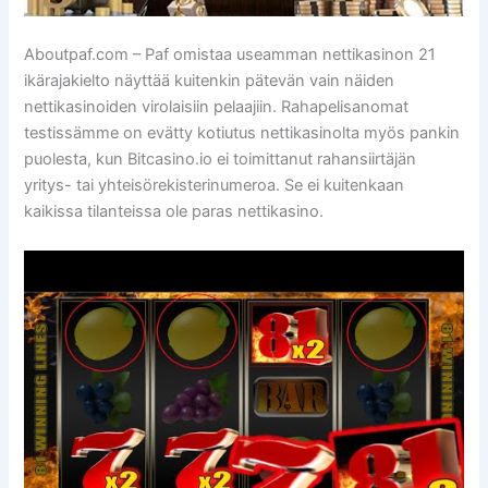
Aboutpaf.com – Paf omistaa useamman nettikasinon 21
ikärajakielto näyttää kuitenkin pätevän vain näiden
nettikasinoiden virolaisiin pelaajiin. Rahapelisanomat
testissämme on evätty kotiutus nettikasinolta myös pankin
puolesta, kun Bitcasino.io ei toimittanut rahansiirtäjän
yritys- tai yhteisörekisterinumeroa. Se ei kuitenkaan
kaikissa tilanteissa ole paras nettikasino.