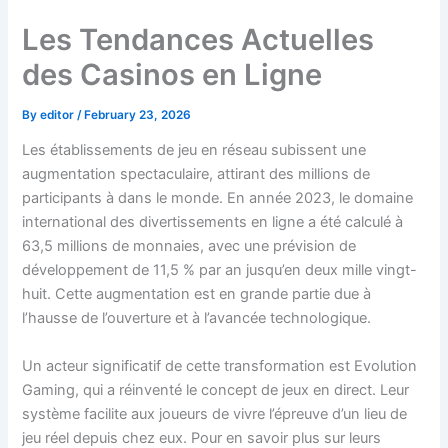
Skip
Les Tendances Actuelles
to
content
des Casinos en Ligne
By
editor
/
February 23, 2026
Les établissements de jeu en réseau subissent une
augmentation spectaculaire, attirant des millions de
participants à dans le monde. En année 2023, le domaine
international des divertissements en ligne a été calculé à
63,5 millions de monnaies, avec une prévision de
développement de 11,5 % par an jusqu’en deux mille vingt-
huit. Cette augmentation est en grande partie due à
l’hausse de l’ouverture et à l’avancée technologique.
Un acteur significatif de cette transformation est Evolution
Gaming, qui a réinventé le concept de jeux en direct. Leur
système facilite aux joueurs de vivre l’épreuve d’un lieu de
jeu réel depuis chez eux. Pour en savoir plus sur leurs