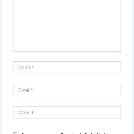
Name*
Email*
Website