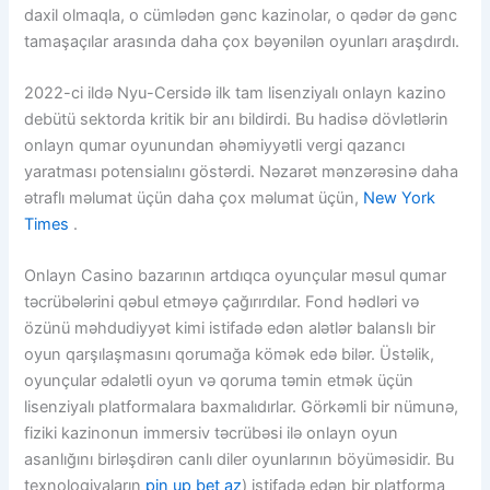
daxil olmaqla, o cümlədən gənc kazinolar, o qədər də gənc
tamaşaçılar arasında daha çox bəyənilən oyunları araşdırdı.
2022-ci ildə Nyu-Cersidə ilk tam lisenziyalı onlayn kazino
debütü sektorda kritik bir anı bildirdi. Bu hadisə dövlətlərin
onlayn qumar oyunundan əhəmiyyətli vergi qazancı
yaratması potensialını göstərdi. Nəzarət mənzərəsinə daha
ətraflı məlumat üçün daha çox məlumat üçün,
New York
Times
.
Onlayn Casino bazarının artdıqca oyunçular məsul qumar
təcrübələrini qəbul etməyə çağırırdılar. Fond hədləri və
özünü məhdudiyyət kimi istifadə edən alətlər balanslı bir
oyun qarşılaşmasını qorumağa kömək edə bilər. Üstəlik,
oyunçular ədalətli oyun və qoruma təmin etmək üçün
lisenziyalı platformalara baxmalıdırlar. Görkəmli bir nümunə,
fiziki kazinonun immersiv təcrübəsi ilə onlayn oyun
asanlığını birləşdirən canlı diler oyunlarının böyüməsidir. Bu
texnologiyaların
pin up bet az
) istifadə edən bir platforma