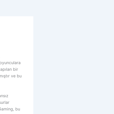
k
 oyunculara
apılan bir
mıştır ve bu
ansız
surlar
 Gaming, bu