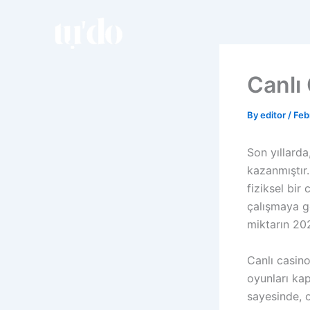
Skip
to
content
Canlı
By
editor
/
Feb
Son yıllarda
kazanmıştır.
fiziksel bi
çalışmaya gö
miktarın 20
Canlı casino
oyunları kap
sayesinde, 