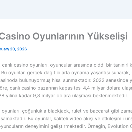
 Casino Oyunlarının Yükselişi
ruary 20, 2026
, canlı casino oyunları, oyuncular arasında ciddi bir tanınırlı
 Bu oyunlar, gerçek dağıtıcılarla oynama yaşantısı sunarak,
r casinoda bulunuyormuş hissi sunmaktadır. 2022 senesinde y
re, canlı casino pazarının kapasitesi 4,4 milyar dolara ulaş
28 yılına kadar 9,3 milyar dolara ulaşması beklenmektedir.
 oyunları, çoğunlukla blackjack, rulet ve baccarat gibi zam
samaktadır. Bu oyunlar, kaliteli video akışı ve etkileşimli un
oyuncuların deneyimini geliştirmektedir. Örneğin, Evolution