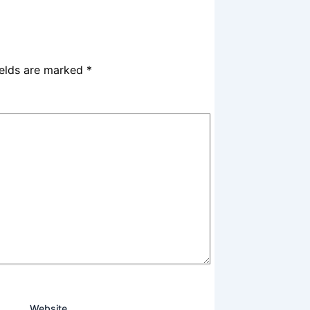
ields are marked
*
Website