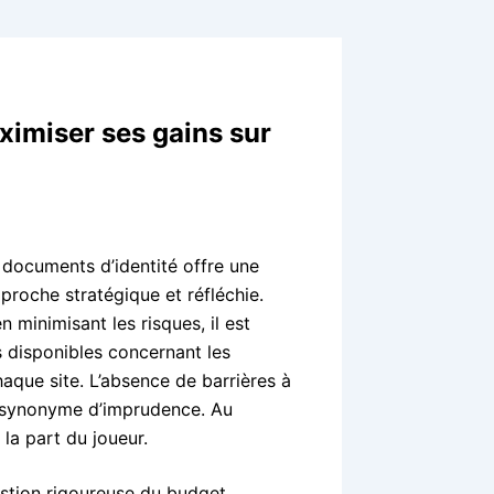
ximiser ses gains sur
 documents d’identité offre une
proche stratégique et réfléchie.
n minimisant les risques, il est
 disponibles concernant les
haque site. L’absence de barrières à
re synonyme d’imprudence. Au
la part du joueur.
estion rigoureuse du budget