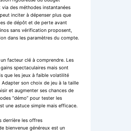
t via des méthodes instantanées
eut inciter à dépenser plus que
ictes de dépôt et de perte avant
os sans vérification proposent,
ation dans les paramètres du compte.
st un facteur clé à comprendre. Les
s gains spectaculaires mais sont
que les jeux à faible volatilité
Adapter son choix de jeu à la taille
aisir et augmenter ses chances de
 modes “démo” pour tester les
est une astuce simple mais efficace.
 derrière les offres
de bienvenue généreux est un