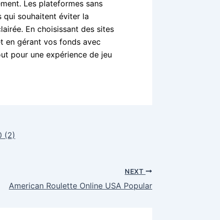
sement. Les plateformes sans
 qui souhaitent éviter la
lairée. En choisissant des sites
t en gérant vos fonds avec
out pour une expérience de jeu
 (2)
NEXT
American Roulette Online USA Popular