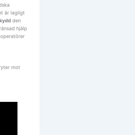
ndska
 är lagligt
kydd
den
ränsad hjälp
 operatörer
ryter mot