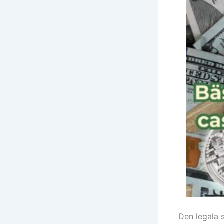
Den legala s