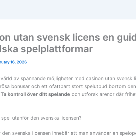
n utan svensk licens en guide
dska spelplattformar
ruary 16, 2026
värld av spännande möjligheter med casinon utan svensk l
rösa bonusar och ett ofattbart stort spelutbud bortom den
.
Ta kontroll över ditt spelande
och utforsk arenor där frihe
 spel utanför den svenska licensen?
r den svenska licensen innebär att man använder en spelo