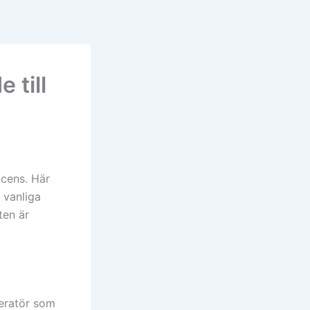
 till
icens. Här
 vanliga
ten är
peratör som