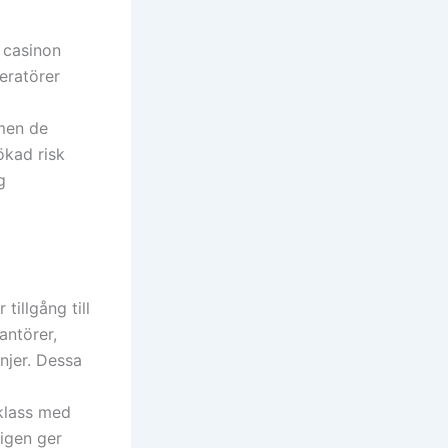
s casinon
peratörer
 men de
ökad risk
g
tillgång till
antörer,
jer. Dessa
pklass med
ligen ger