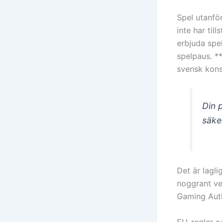
Spel utanfö
inte har til
erbjuda spel
spelpaus. *
svensk kons
Din 
säke
Det är lagli
noggrant ve
Gaming Auth