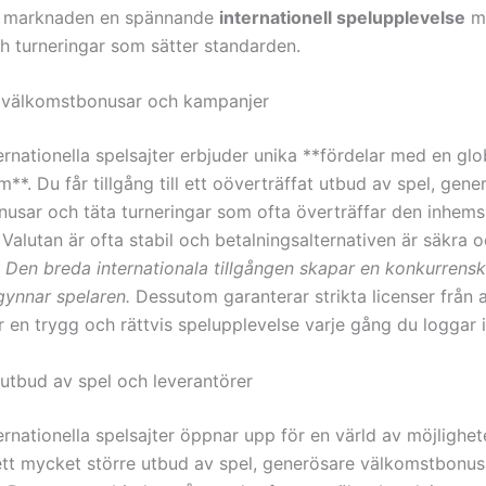
a marknaden en spännande
internationell spelupplevelse
me
ch turneringar som sätter standarden.
 välkomstbonusar och kampanjer
ternationella spelsajter erbjuder unika **fördelar med en glo
m**. Du får tillgång till ett oöverträffat utbud av spel, gene
usar och täta turneringar som ofta överträffar den inhem
Valutan är ofta stabil och betalningsalternativen är säkra 
.
Den breda internationala tillgången skapar en konkurrenskr
gynnar spelaren.
Dessutom garanterar strikta licenser från a
 en trygg och rättvis spelupplevelse varje gång du loggar i
 utbud av spel och leverantörer
ternationella spelsajter öppnar upp för en värld av möjlighet
ll ett mycket större utbud av spel, generösare välkomstbonus