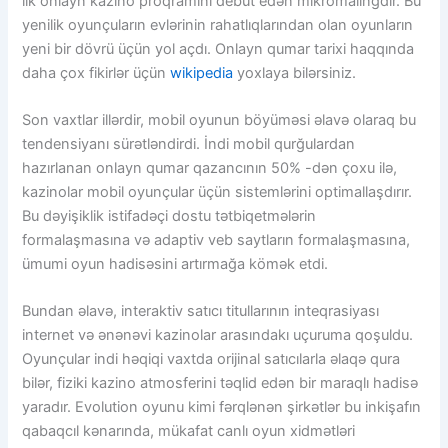
ilk onlayn kazino proqramını debüt edən mikromalingdir. Bu
yenilik oyunçuların evlərinin rahatlıqlarından olan oyunların
yeni bir dövrü üçün yol açdı. Onlayn qumar tarixi haqqında
daha çox fikirlər üçün
wikipedia
yoxlaya bilərsiniz.
Son vaxtlar illərdir, mobil oyunun böyüməsi əlavə olaraq bu
tendensiyanı sürətləndirdi. İndi mobil qurğulardan
hazırlanan onlayn qumar qazancının 50% -dən çoxu ilə,
kazinolar mobil oyunçular üçün sistemlərini optimallaşdırır.
Bu dəyişiklik istifadəçi dostu tətbiqetmələrin
formalaşmasına və adaptiv veb saytların formalaşmasına,
ümumi oyun hadisəsini artırmağa kömək etdi.
Bundan əlavə, interaktiv satıcı titullarının inteqrasiyası
internet və ənənəvi kazinolar arasındakı uçuruma qoşuldu.
Oyunçular indi həqiqi vaxtda orijinal satıcılarla əlaqə qura
bilər, fiziki kazino atmosferini təqlid edən bir maraqlı hadisə
yaradır. Evolution oyunu kimi fərqlənən şirkətlər bu inkişafın
qabaqcıl kənarında, mükafat canlı oyun xidmətləri