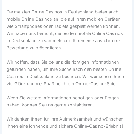
Die meisten Online Casinos in Deutschland bieten auch
mobile Online Casinos an, die auf Ihren mobilen Geräten
wie Smartphones oder Tablets gespielt werden können.
Wir haben uns bemüht, die besten mobile Online Casinos
in Deutschland zu sammeln und Ihnen eine ausführliche
Bewertung zu präsentieren.
Wir hoffen, dass Sie bei uns die richtigen Informationen
gefunden haben, um Ihre Suche nach den besten Online
Casinos in Deutschland zu beenden. Wir wünschen Ihnen
viel Glück und viel Spaß bei Ihrem Online-Casino-Spiel!
Wenn Sie weitere Informationen benötigen oder Fragen
haben, können Sie uns gerne kontaktieren.
Wir danken Ihnen für Ihre Aufmerksamkeit und wünschen
Ihnen eine lohnende und sichere Online-Casino-Erlebnis!