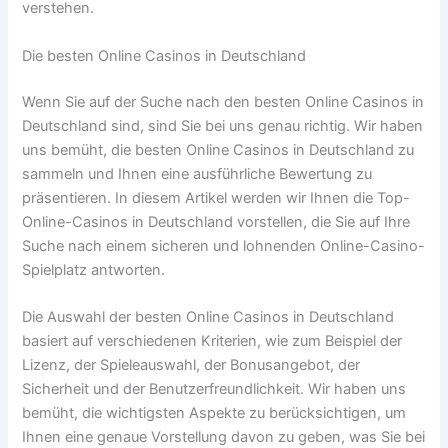
verstehen.
Die besten Online Casinos in Deutschland
Wenn Sie auf der Suche nach den besten Online Casinos in
Deutschland sind, sind Sie bei uns genau richtig. Wir haben
uns bemüht, die besten Online Casinos in Deutschland zu
sammeln und Ihnen eine ausführliche Bewertung zu
präsentieren. In diesem Artikel werden wir Ihnen die Top-
Online-Casinos in Deutschland vorstellen, die Sie auf Ihre
Suche nach einem sicheren und lohnenden Online-Casino-
Spielplatz antworten.
Die Auswahl der besten Online Casinos in Deutschland
basiert auf verschiedenen Kriterien, wie zum Beispiel der
Lizenz, der Spieleauswahl, der Bonusangebot, der
Sicherheit und der Benutzerfreundlichkeit. Wir haben uns
bemüht, die wichtigsten Aspekte zu berücksichtigen, um
Ihnen eine genaue Vorstellung davon zu geben, was Sie bei