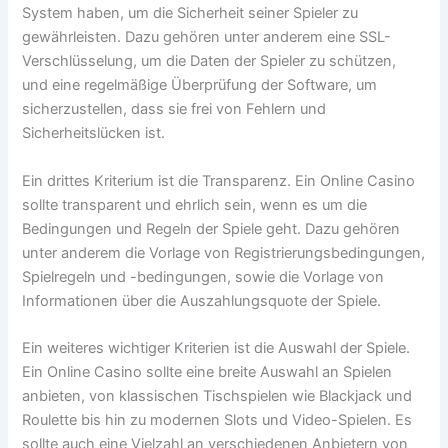
System haben, um die Sicherheit seiner Spieler zu
gewährleisten. Dazu gehören unter anderem eine SSL-
Verschlüsselung, um die Daten der Spieler zu schützen,
und eine regelmäßige Überprüfung der Software, um
sicherzustellen, dass sie frei von Fehlern und
Sicherheitslücken ist.
Ein drittes Kriterium ist die Transparenz. Ein Online Casino
sollte transparent und ehrlich sein, wenn es um die
Bedingungen und Regeln der Spiele geht. Dazu gehören
unter anderem die Vorlage von Registrierungsbedingungen,
Spielregeln und -bedingungen, sowie die Vorlage von
Informationen über die Auszahlungsquote der Spiele.
Ein weiteres wichtiger Kriterien ist die Auswahl der Spiele.
Ein Online Casino sollte eine breite Auswahl an Spielen
anbieten, von klassischen Tischspielen wie Blackjack und
Roulette bis hin zu modernen Slots und Video-Spielen. Es
sollte auch eine Vielzahl an verschiedenen Anbietern von