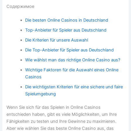
Содержимое
Die besten Online Casinos in Deutschland
Top-Anbieter für Spieler aus Deutschland
Die Kriterien für unsere Auswahl
Die Top-Anbieter für Spieler aus Deutschland
Wie wählst man das richtige Online Casino aus?
Wichtige Faktoren für die Auswahl eines Online
Casinos
Die wichtigsten Kriterien für eine sichere und faire
Spielumgebung
Wenn Sie sich für das Spielen in Online Casinos
entschieden haben, gibt es viele Möglichkeiten, um Ihre
Fähigkeiten zu testen und Ihre Gewinne zu maximieren.
Aber wie wählen Sie das beste Online Casino aus, das