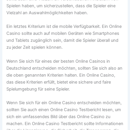
Spielen haben, um sicherzustellen, dass die Spieler eine
Vielzahl an Auswahlmöglichkeiten haben.
Ein letztes Kriterium ist die mobile Verfügbarkeit. Ein Online
Casino sollte auch auf mobilen Geräten wie Smartphones
und Tablets zugänglich sein, damit die Spieler überall und
zu jeder Zeit spielen können.
Wenn Sie sich für eines der besten Online Casinos in
Deutschland entscheiden möchten, sollten Sie sich also an
die oben genannten Kriterien halten. Ein Online Casino,
das diese Kriterien erfüllt, bietet eine sichere und faire
Spielumgebung für seine Spieler.
Wenn Sie sich für ein Online Casino entscheiden möchten,
sollten Sie auch einen Online Casino Testbericht lesen, um
sich ein umfassendes Bild über das Online Casino zu
machen. Ein Online Casino Testbericht sollte Informationen