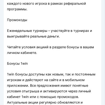
каждого нового игрока в рамках реферальной
программы.
Промокоды
Еженедельные турниры – участвуйте в турнирах и
выигрывайте реальные деньги.
Читайте условия акциий в разделе бонусы в вашем
личном кабинете.
Бонусы 1win
1win бонусы доступны как новым, так и постоянным
игрокам и действуют на сайте и в мобильном
приложении. Все предложения имеют понятные
условия отыгрыша и активируются через личный
кабинет 1win или с помощью промокодов.
Актуальные акции регулярно обновляются и