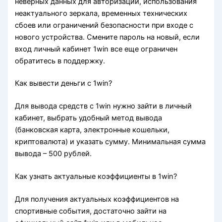
неверных данных для авторизации, использования
неактуального зеркала, временных технических
сбоев или ограничений безопасности при входе с
нового устройства. Смените пароль на новый, если
вход личный кабинет 1win все еще ограничен
обратитесь в поддержку.
Как вывести деньги с 1win?
Для вывода средств с 1win нужно зайти в личный
кабинет, выбрать удобный метод вывода
(банковская карта, электронные кошельки,
криптовалюта) и указать сумму. Минимальная сумма
вывода – 500 рублей.
Как узнать актуальные коэффициенты в 1win?
Для получения актуальных коэффициентов на
спортивные события, достаточно зайти на