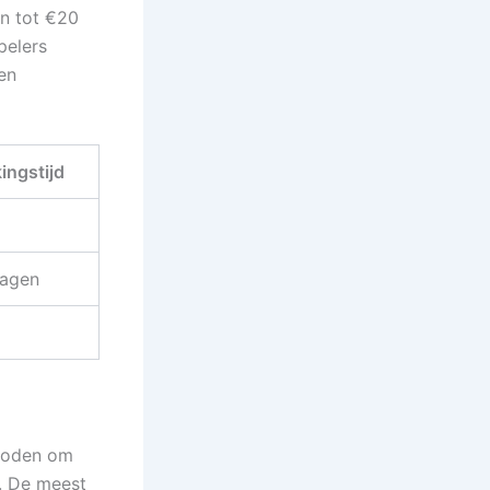
en tot €20
pelers
en
ingstijd
dagen
thoden om
n. De meest