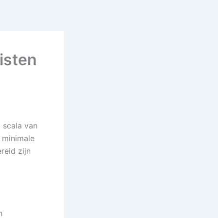
isten
 scala van
e minimale
reid zijn
n