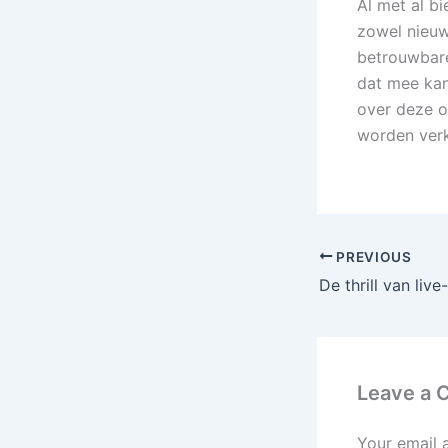
Al met al b
zowel nieuw
betrouwbare
dat mee kan
over deze o
worden ver
PREVIOUS
Leave a
Your email 