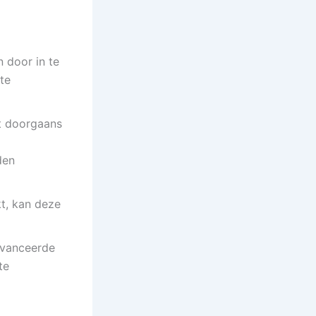
 door in te
te
t doorgaans
den
t, kan deze
avanceerde
te