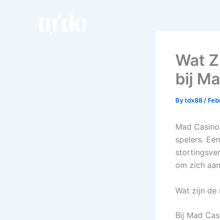
Skip
to
content
Wat Z
bij M
By
tdx88
/
Feb
Mad Casino 
spelers. Ee
stortingsve
om zich aan
Wat zijn de
Bij Mad Casi