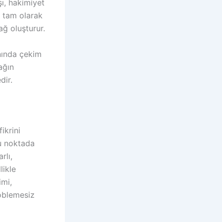
şı, hakimiyet
ve tam olarak
ağ oluşturur.
anında çekim
ağın
dir.
ikrini
bu noktada
rlı,
likle
imi,
roblemesiz