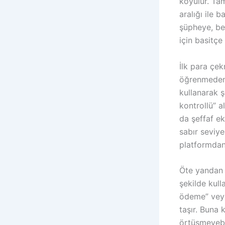
koyulur. Tam
aralığı ile 
şüpheye, bel
için basitçe
İlk para çek
öğrenmeden, 
kullanarak ş
kontrollü” a
da şeffaf ek
sabır seviye
platformdan
Öte yandan “
şekilde kul
ödeme” veya
taşır. Buna 
örtüşmeyebil