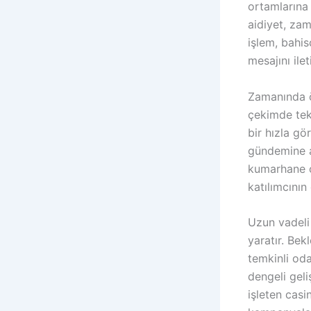
ortamlarına 
aidiyet, zam
işlem, bahi
mesajını ileti
Zamanında öd
çekimde tekr
bir hızla gö
gündemine a
kumarhane o
katılımcının
Uzun vadeli 
yaratır. Be
temkinli od
dengeli gel
işleten casi