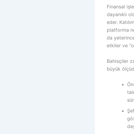
Finansal iş
dayanıklı o
eder. Katılı
platforma n
da yeterinc
etkiler ve “
Bahisçiler z
büyük ölçüde
Önc
ta
sür
Şef
gös
day