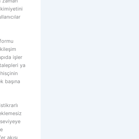
la zaman
akimiyetini
llanıcılar
tformu
kileşim
pıda işler
talepleri ya
hisçinin
tek başına
tikrarlı
beklemesiz
 seviyeye
le
er akışı