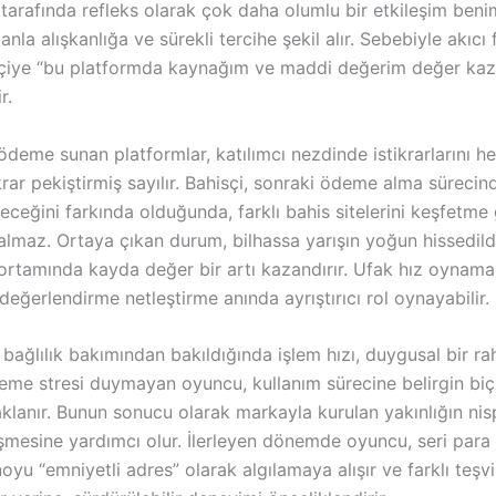
tarafında refleks olarak çok daha olumlu bir etkileşim beni
anla alışkanlığa ve sürekli tercihe şekil alır. Sebebiyle akıcı 
sçiye “bu platformda kaynağım ve maddi değerim değer kaz
r.
eme sunan platformlar, katılımcı nezdinde istikrarlarını her
ar pekiştirmiş sayılır. Bahisçi, sonraki ödeme alma sürecind
receğini farkında olduğunda, farklı bahis sitelerini keşfetme
lmaz. Ortaya çıkan durum, bilhassa yarışın yoğun hissedildi
rtamında kayda değer bir artı kazandırır. Ufak hız oynamal
 değerlendirme netleştirme anında ayrıştırıcı rol oynayabilir.
bağlılık bakımından bakıldığında işlem hızı, duygusal bir rah
kleme stresi duymayan oyuncu, kullanım sürecine belirgin bi
aklanır. Bunun sonucu olarak markayla kurulan yakınlığın ni
işmesine yardımcı olur. İlerleyen dönemde oyuncu, seri par
noyu “emniyetli adres” olarak algılamaya alışır ve farklı teşv