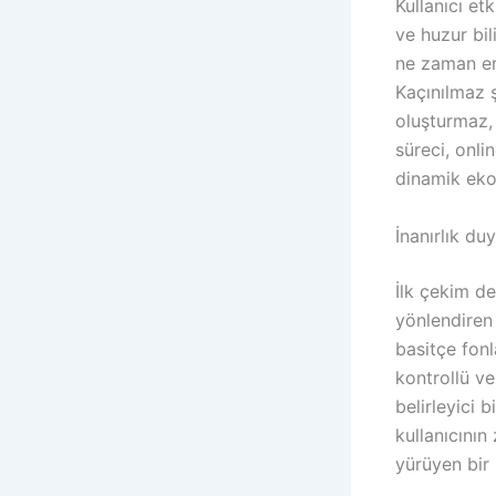
Kullanıcı et
ve huzur bil
ne zaman eri
Kaçınılmaz 
oluşturmaz,
süreci, onli
dinamik eko
İnanırlık du
İlk çekim den
yönlendiren
basitçe fonl
kontrollü ve
belirleyici 
kullanıcının
yürüyen bir 