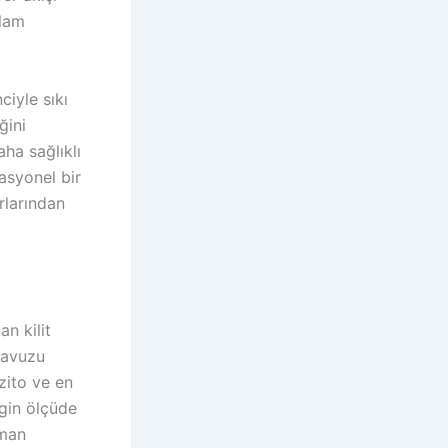
nlam
ciyle sıkı
ğini
ha sağlıklı
asyonel bir
rlarından
n kilit
havuzu
zito ve en
gin ölçüde
aman