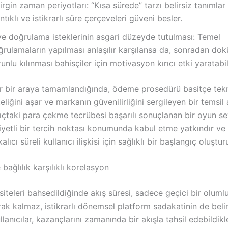
irgin zaman periyotları: “Kısa sürede” tarzı belirsiz tanımlar
tıklı ve istikrarlı süre çerçeveleri güveni besler.
ve doğrulama isteklerinin asgari düzeyde tutulması: Temel
ğrulamaların yapılması anlaşılır karşılansa da, sonradan do
unlu kılınması bahisçiler için motivasyon kırıcı etki yaratabili
er bir araya tamamlandığında, ödeme prosedürü basitçe tekn
eliğini aşar ve markanın güvenilirliğini sergileyen bir temsil 
gıçtaki para çekme tecrübesi başarılı sonuçlanan bir oyun s
niyetli bir tercih noktası konumunda kabul etme yatkındır v
ıcı süreli kullanıcı ilişkisi için sağlıklı bir başlangıç oluşturu
e bağlılık karşılıklı korelasyon
 siteleri bahsedildiğinde akış süresi, sadece geçici bir olumlu
ak kalmaz, istikrarlı dönemsel platform sadakatinin de belirl
ullanıcılar, kazançlarını zamanında bir akışla tahsil edebildik