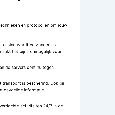
 technieken en protocollen om jouw
et casino wordt verzonden, is
maakt het bijna onmogelijk voor
en de servers continu tegen
t transport is beschermd. Ook bij
t gevoelige informatie
erdachte activiteiten 24/7 in de