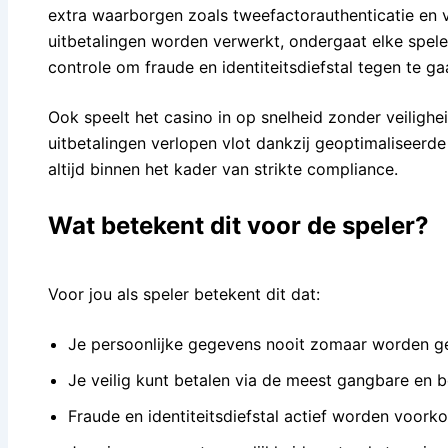
extra waarborgen zoals tweefactorauthenticatie en v
uitbetalingen worden verwerkt, ondergaat elke spe
controle om fraude en identiteitsdiefstal tegen te ga
Ook speelt het casino in op snelheid zonder veilighe
uitbetalingen verlopen vlot dankzij geoptimaliseerde
altijd binnen het kader van strikte compliance.
Wat betekent dit voor de speler?
Voor jou als speler betekent dit dat:
Je persoonlijke gegevens nooit zomaar worden g
Je veilig kunt betalen via de meest gangbare en 
Fraude en identiteitsdiefstal actief worden voork