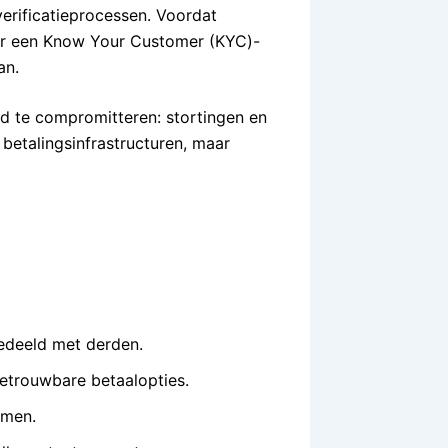
erificatieprocessen. Voordat
ler een Know Your Customer (KYC)-
an.
id te compromitteren: stortingen en
 betalingsinfrastructuren, maar
edeeld met derden.
betrouwbare betaalopties.
omen.