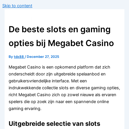
Skip to content
De beste slots en gaming
opties bij Megabet Casino
By
tdx88
/
December 27, 2025
Megabet Casino is een opkomend platform dat zich
onderscheidt door zijn uitgebreide spelaanbod en
gebruikersvriendelijke interface. Met een
indrukwekkende collectie slots en diverse gaming opties,
richt Megabet Casino zich op zowel nieuwe als ervaren
spelers die op zoek zijn naar een spannende online
gaming ervaring.
Uitgebreide selectie van slots