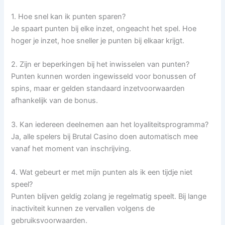
1. Hoe snel kan ik punten sparen?
Je spaart punten bij elke inzet, ongeacht het spel. Hoe
hoger je inzet, hoe sneller je punten bij elkaar krijgt.
2. Zijn er beperkingen bij het inwisselen van punten?
Punten kunnen worden ingewisseld voor bonussen of
spins, maar er gelden standaard inzetvoorwaarden
afhankelijk van de bonus.
3. Kan iedereen deelnemen aan het loyaliteitsprogramma?
Ja, alle spelers bij Brutal Casino doen automatisch mee
vanaf het moment van inschrijving.
4. Wat gebeurt er met mijn punten als ik een tijdje niet
speel?
Punten blijven geldig zolang je regelmatig speelt. Bij lange
inactiviteit kunnen ze vervallen volgens de
gebruiksvoorwaarden.