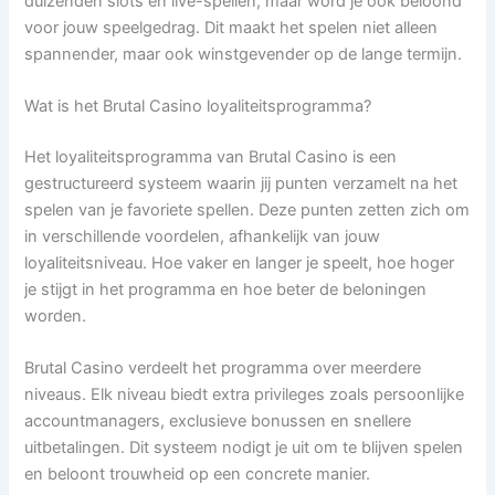
duizenden slots en live-spellen, maar word je ook beloond
voor jouw speelgedrag. Dit maakt het spelen niet alleen
spannender, maar ook winstgevender op de lange termijn.
Wat is het Brutal Casino loyaliteitsprogramma?
Het loyaliteitsprogramma van Brutal Casino is een
gestructureerd systeem waarin jij punten verzamelt na het
spelen van je favoriete spellen. Deze punten zetten zich om
in verschillende voordelen, afhankelijk van jouw
loyaliteitsniveau. Hoe vaker en langer je speelt, hoe hoger
je stijgt in het programma en hoe beter de beloningen
worden.
Brutal Casino verdeelt het programma over meerdere
niveaus. Elk niveau biedt extra privileges zoals persoonlijke
accountmanagers, exclusieve bonussen en snellere
uitbetalingen. Dit systeem nodigt je uit om te blijven spelen
en beloont trouwheid op een concrete manier.