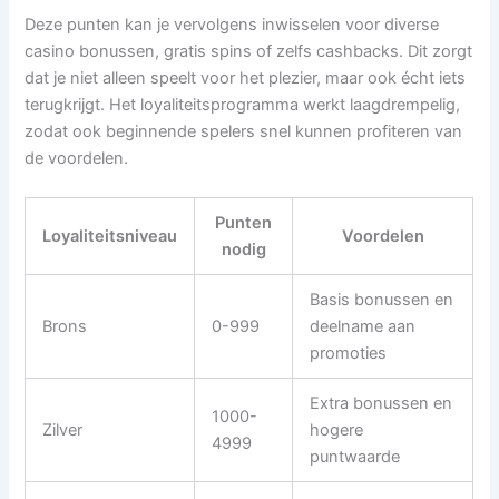
Deze punten kan je vervolgens inwisselen voor diverse
casino bonussen, gratis spins of zelfs cashbacks. Dit zorgt
dat je niet alleen speelt voor het plezier, maar ook écht iets
terugkrijgt. Het loyaliteitsprogramma werkt laagdrempelig,
zodat ook beginnende spelers snel kunnen profiteren van
de voordelen.
Punten
Loyaliteitsniveau
Voordelen
nodig
Basis bonussen en
Brons
0-999
deelname aan
promoties
Extra bonussen en
1000-
Zilver
hogere
4999
puntwaarde