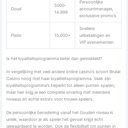
Persoonlijke
5000-
Goud
accountmanager,
14.999
exclusieve promo’s
Snellere
Platin
15.000+
uitbetalingen en
VIP evenementen
Is het loyaliteitsprogramma beter dan gemiddeld?
In vergelijking met veel andere online casino’s scoort Brutal
Casino hoog met haar loyaliteitsprogramma. Vaak zijn
loyaliteitsprogramma’s beperkt tot alleen punten sparen,
maar hier krijg je een complete ervaring met meerdere
niveaus en echte extra’s voor trouwe spelers.
De persoonlijke benadering vanaf het Gouden niveau is
uniek, waardoor je als speler het gevoel krijgt écht
gewaardeerd te worden. Ook de flexibiliteit om punten in