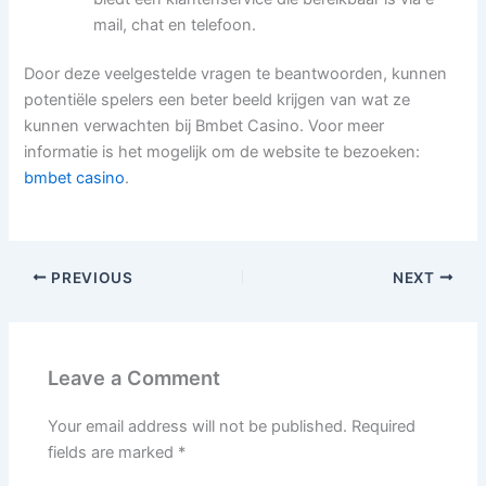
mail, chat en telefoon.
Door deze veelgestelde vragen te beantwoorden, kunnen
potentiële spelers een beter beeld krijgen van wat ze
kunnen verwachten bij Bmbet Casino. Voor meer
informatie is het mogelijk om de website te bezoeken:
bmbet casino
.
PREVIOUS
NEXT
Leave a Comment
Your email address will not be published.
Required
fields are marked
*