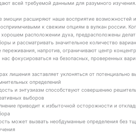
дают всей требуемой данными для разумного изучения
е эмоции расширяют наше восприятие возможностей и
восприимчивыми к свежим опциям в вулкан россии. Ко
 хорошем расположении духа, предрасположены делат
оры и рассматривать значительное количество вариан
 переживания, напротив, ограничивают центр концент
 нас фокусироваться на безопасных, проверенных вари
рах лишения заставляет уклоняться от потенциально в
мнительных определений
дость и энтузиазм способствуют совершению решител
еативных выборов
лнение приводит к избыточной осторожности и откла
бора
ость может вызвать необдуманные определения без тщ
учения