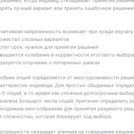
 решения, когда индивид откладывает принятие решени
ерять лучший вариант или принять ошибочное решение 
гнитивная напряженность возникает при нужде изучать
ожество сложных вариантов
стет срок, нужное для принятия решения
вышается колебание в корректности итогового выбора
разуется огорчение о потерянных шансах
объем опций определяется от многоуровневости реше
актеристик индивида. Для простых обыденных опреде
-5 опций, в то время как сложные долгосрочные выбо
анализа большего числа опций. Критично определить р
бходимым многообразием для принятия разумного реш
 сложностью, которая блокирует ход выбора.
погрешности оказывает влияние на совершение решен