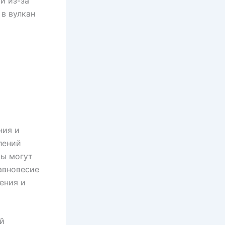
й из-за
в вулкан
ния и
лений
ры могут
авновесие
ения и
ий