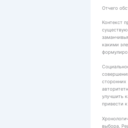
Отчего обс
Контекст п
существующ
заманчивым
какими эле
формулиров
Социально
совершения
сторонних 
авторитетн
улучшить к
привести к
Хронологич
выбора. Ре