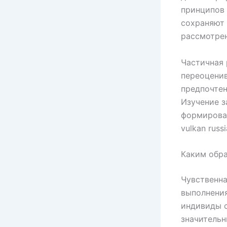
принципов 
сохраняют 
рассмотрен
Частичная 
переоценив
предпочте
Изучение 
формирован
vulkan russi
Каким обр
Чувственн
выполнения
индивиды 
значительн