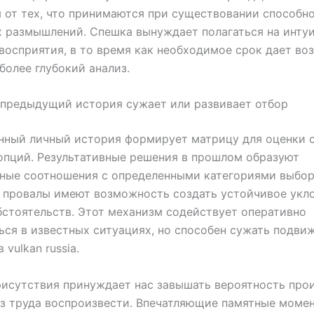
 от тех, что принимаются при существовании способн
 размышлений. Спешка вынуждает полагаться на инту
восприятия, в то время как необходимое срок дает в
более глубокий анализ.
 предыдущий история сужает или развивает отбор
нный личный история формирует матрицу для оценки 
опций. Результативные решения в прошлом образуют
ные соотношения с определенными категориями выбора
 провалы имеют возможность создать устойчивое укл
стоятельств. Этот механизм содействует оперативно
ся в известных ситуациях, но способен сужать подви
vulkan russia.
исутствия принуждает нас завышать вероятность про
з труда воспроизвести. Впечатляющие памятные моме