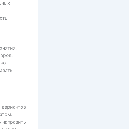
ьных
сть
риятия,
оров.
вно
авать
 вариантов
атом.
 направить