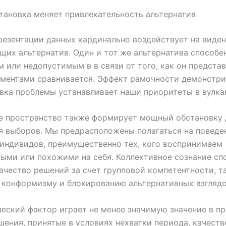
тановка меняет привлекательность альтернатив
резентации данных кардинально воздействует на виде
их альтернатив. Один и тот же альтернатива способе
 или недопустимым в в связи от того, как он представ
ментами сравнивается. Эффект рамочности демонстри
ка проблемы устанавливает наши приоритеты в вулка
е пространство также формирует мощный обстановку 
 выборов. Мы предрасположены полагаться на поведе
индивидов, преимущественно тех, кого воспринимаем
ыми или похожими на себя. Коллективное сознание сп
ачество решений за счет групповой компетентности, т
 конформизму и блокированию альтернативных взглядо
еский фактор играет не менее значимую значение в п
шения, принятые в условиях нехватки периода, качеств