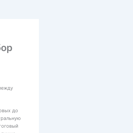
бор
между
овых до
тральную
тоговый