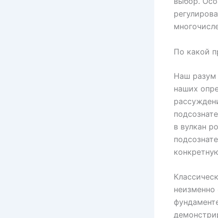
выбор. Осо
регулирова
многочисле
По какой п
Наш разум
наших опре
рассуждени
подсознате
в вулкан р
подсознате
конкретную
Классическ
неизменно 
фундаменте
демонстрир