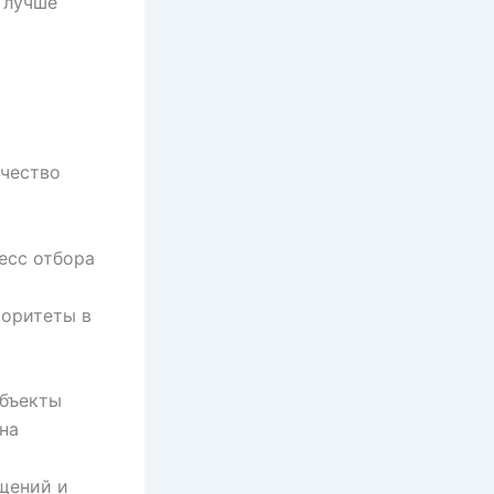
 лучше
ичество
есс отбора
иоритеты в
убъекты
на
щений и