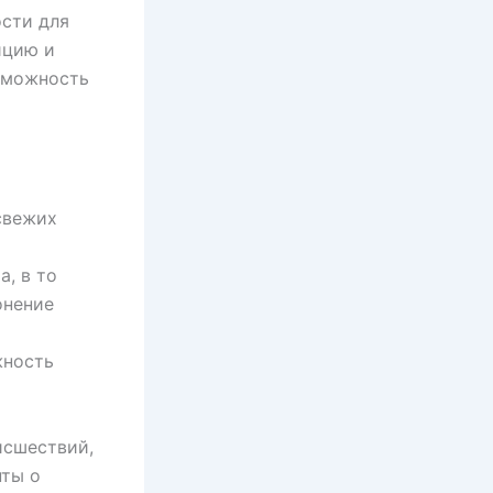
ости для
ицию и
озможность
свежих
, в то
онение
жность
исшествий,
нты о