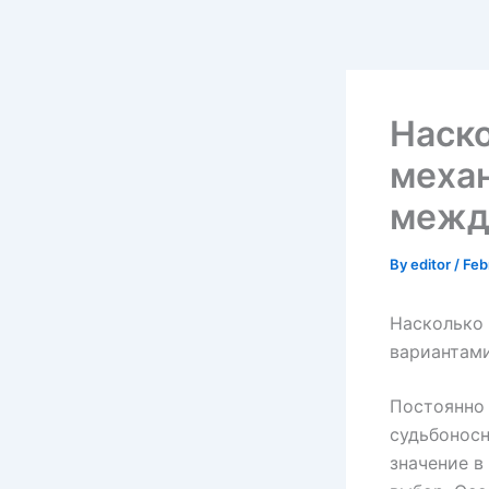
Skip
to
content
Наско
механ
межд
By
editor
/
Feb
Насколько
вариантам
Постоянно 
судьбоносн
значение в