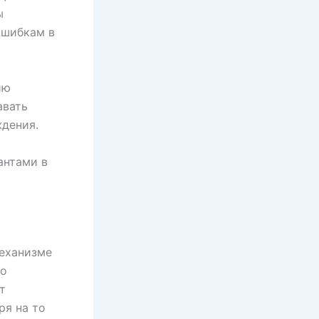
ы
ошибкам в
ию
авать
дения.
антами в
еханизме
то
т
ря на то