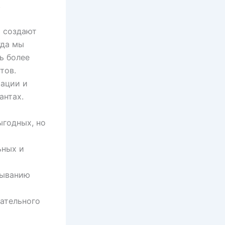
.
 создают
гда мы
ь более
тов.
рации и
антах.
ыгодных, но
ьных и
дыванию
ательного