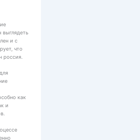
ние
н выглядеть
лен и с
рует, что
н россия.
для
ние
особно как
ак и
в.
роцессе
енно