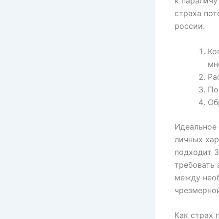
к параличу
страха пот
россии.
Ко
мн
Ра
По
Об
Идеальное 
личных хар
подходит 3
требовать 
между нео
чрезмерной
Как страх 