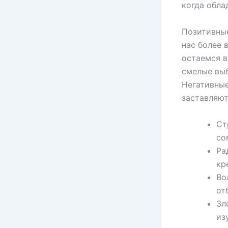
когда обла
Позитивны
нас более 
остаемся в
смелые выб
Негативные
заставляют
Ст
со
Ра
кр
Во
от
Зл
из