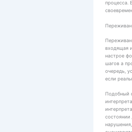
процесса. 
своевреме
Переживан
Переживани
входящая и
настрое фо
шагов а пр
очередь, у
если реаль
Подобный ф
интерпрета
интерпрета
состоянии
нарушения,