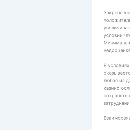
Закреплённ
положитель
увеличиваю
условии чт
Минимальны
недооценке
В условиях
оказываетс
любая из д
казино осл
сохранять
затруднени
Взаимосвяз