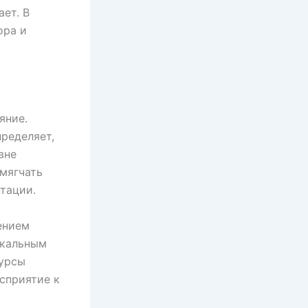
ет. В
ора и
яние.
ределяет,
вне
мягчать
тации.
ением
окальным
сурсы
сприятие к