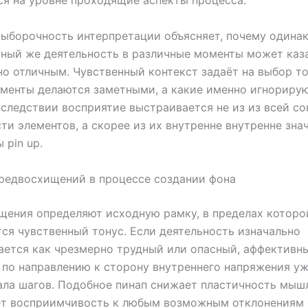
я на уровне проходящие аспекты процесса.
ыборочность интерпретации объясняет, почему одина
ный же деятельность в различные моменты может каз
о отличным. Чувственный контекст задаёт на выбор то
менты делаются заметными, а какие именно игнорирую
 следствии восприятие выстраивается не из из всей с
ти элементов, а скорее из их внутренне внутренне зн
 pin up.
редвосхищений в процессе создании фона
ения определяют исходную рамку, в пределах которо
ся чувственный тонус. Если деятельность изначально
ется как чрезмерно трудный или опасный, аффективн
по направлению к сторону внутреннего напряжения уж
ала шагов. Подобное пинап снижает пластичность мыш
ет восприимчивость к любым возможным отклонениям о