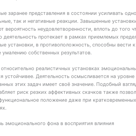
ые заранее представления в состоянии усиливать одн
ные, так и негативные реакции. Завышенные установк
т вероятность неудовлетворенности, вплоть до того ч
о деятельность протекает в рамках приемлемых предел
е установки, в противоположность, способны вести к
 умалению собственных результатов.
 относительно реалистичных установках эмоциональн
я устойчивее. Деятельность осмысливается на уровне 
анных этих задач имеет своё значение. Подобный взгля
абляет риск резких аффективных скачков также позво
 функциональное положение даже при кратковременны
ях.
ь эмоционального фона в восприятия влияния