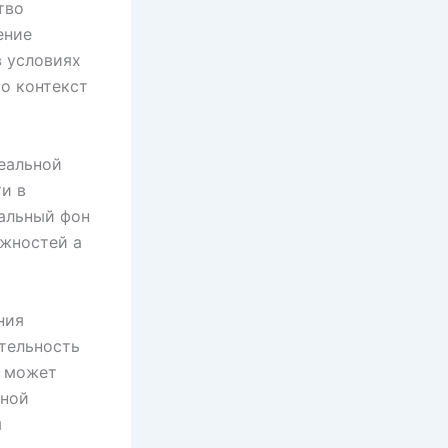
тво
ение
в условиях
о контекст
еальной
и в
альный фон
ожностей а
ния
тельность
p может
нной
я