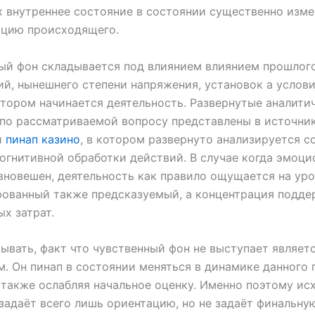
 внутреннее состояние в состоянии существенно изме
ацию происходящего.
ый фон складывается под влиянием влиянием прошлог
й, нынешнего степени напряжения, установок а услови
тором начинается деятельность. Развернутые аналити
по рассматриваемой вопросу представлены в источни
и
пинап казино
, в котором развернуто анализируется 
огнитивной обработки действий. В случае когда эмоц
вновешен, деятельность как правило ощущается на ур
рованный также предсказуемый, а концентрация подде
ых затрат.
ывать, факт что чувственный фон не выступает являет
. Он пинап в состоянии меняться в динамике данного 
 также ослабляя начальное оценку. Именно поэтому ис
задаёт всего лишь ориентацию, но не задаёт финальну