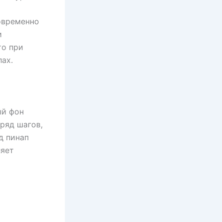
овременно
и
то при
ах.
ый фон
ряд шагов,
д пинап
ляет
х