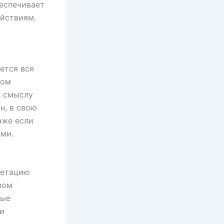
еспечивает
йствиям.
ется вся
ном
, смыслу
н, в свою
аже если
ыми.
ретацию
вом
ные
ни