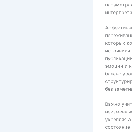
параметрах
интерпрет
Аффективн
переживани
которых ко
источники 
публикаци
эмоций и к
баланс ура
структури
без заметн
Важно учит
неизменным
укрепляя а
состояние 