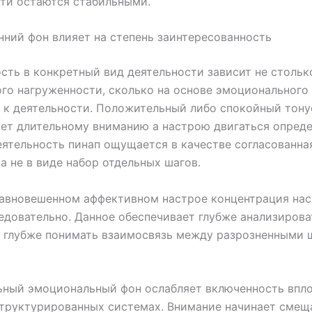
ти остаются стабильными.
нний фон влияет на степень заинтересованность
сть в конкретный вид деятельности зависит не стольк
ого нагруженности, сколько на основе эмоционального
к деятельности. Положительный либо спокойный тону
ет длительному вниманию а настрою двигаться опред
еятельность пинап ощущается в качестве согласованна
 а не в виде набор отдельных шагов.
равновешенном аффективном настрое концентрация нас
едовательно. Данное обеспечивает глубже анализирова
и глубже понимать взаимосвязь между разрозненными 
ный эмоциональный фон ослабляет включенность впло
структурированных системах. Внимание начинает смещ