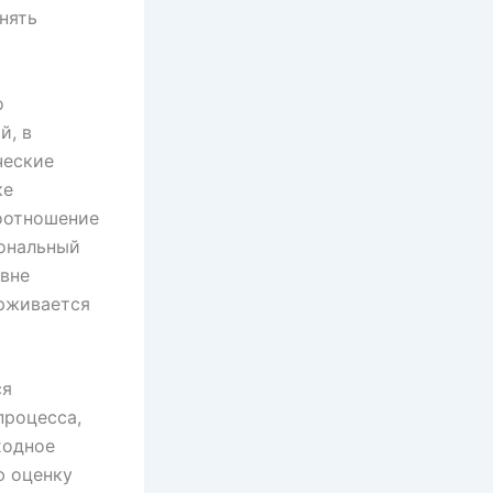
нять
о
й, в
ческие
ке
соотношение
иональный
овне
рживается
ся
процесса,
ходное
ю оценку