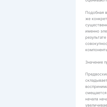
оцениваютс
Подобная в
же конкрет
существенн
именно эле
результате
совокупнос
компоненты
Значение п
Предвосхищ
складывает
воспринима
смещается 
начала нач
увеличива