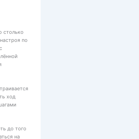
о столько
 настроя по
с
елённой
я
траивается
ть ход
шагами
ть до того
аться на