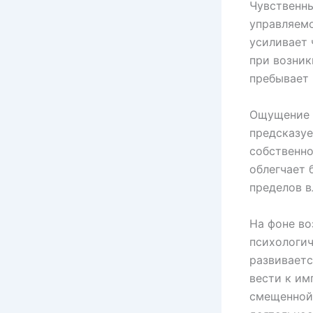
Чувственны
управляемо
усиливает 
при возник
пребывает 
Ощущение 
предсказуе
собственн
облегчает 
пределов в
На фоне в
психологич
развиваетс
вести к и
смещенной 