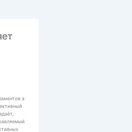
яет
ламентов а
фективный
адаёт,
правляемый
ктивных