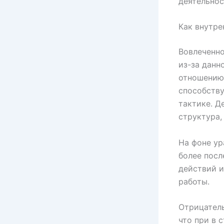
деятельнос
Как внутре
Вовлеченно
из-за данн
отношению 
способству
тактике. Д
структура,
На фоне у
более посл
действий 
работы.
Отрицатель
что при в 