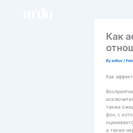
Skip
to
content
Как а
отнош
By
editor
/
Feb
Как аффект
Восприятие
исключител
также ожи
фон, с кот
оцениваетс
а также не