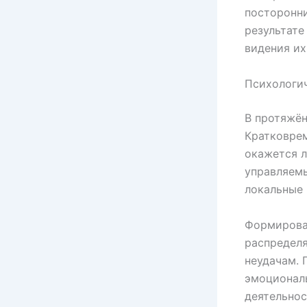
посторонни
результате
видения их
Психологич
В протяжён
Кратковрем
окажется л
управляемы
локальные 
Формирован
распределя
неудачам. 
эмоциональ
деятельнос