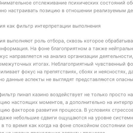
Внимательное отслеживание психических состояний об
нно настраивать позицию в отношении реализуемым де
ия как фильтр интерпретации выполнения
я выполняют роль отбора, сквозь которое обрабатыва
нформация. На фоне благоприятном а также нейтраль
кус направляется на анализ организации деятельности
омежуточных итогах. Неблагоприятный чувственный фо
силивает фокус на препятствиях, сбоях и неясностях, д
но данные аспекты не выглядят представляются опасн
ильтр пинап казино воздействует не только просто на
цию настоящих моментов, а дополнительно на интерп
цию факторов развития процесса. В условиях стрессо
 даже небольшие сдвиги ощущаются на уровне систем
 в то время как когда на фоне спокойном состоянии о