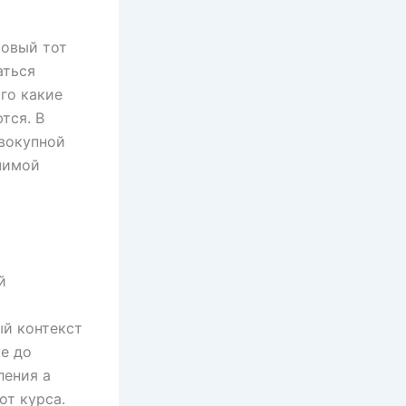
ковый тот
аться
го какие
тся. В
овокупной
ачимой
й
ый контекст
е до
ления а
т курса.