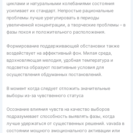
циклами и натуральными колебаниями состояния
усиливает их стандарт. Непростые рациональные
проблемы лучше урегулировать в периоды
увеличенной концентрации, а творческие проблемы – в
фазы покоя и положительного расположения.
Формирование поддерживающей обстановки также
воздействует на аффективный фон. Милая среда,
вдохновляющая мелодия, удобная температура и
подсветка образуют позитивные условия для
осуществления обдуманных постановлений.
В момент когда следует отложить значительные
выборы из-за чувственного статуса
Осознание влияния чувств на качество выборов
подразумевает способность выявлять фазы, когда
лучше удержаться от существенных решений. vavada в
состоянии мощного эмоционального активации или