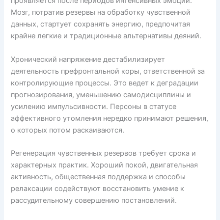
проявляется после периодов интенсивных эмоций.
Мозг, потратив резервы на обработку чувственной
данных, стартует сохранять энергию, предпочитая
крайне легкие и традиционные альтернативы деяний.
Хронический напряжение дестабилизирует
деятельность префронтальной коры, ответственной за
контролирующие процессы. Это ведет к деградации
прогнозирования, уменьшению самодисциплины и
усилению импульсивности. Персоны в статусе
аффективного утомления нередко принимают решения,
о которых потом раскаиваются.
Регенерация чувственных резервов требует срока и
характерных практик. Хороший покой, двигательная
активность, общественная поддержка и способы
релаксации содействуют восстановить умение к
рассудительному совершению постановлений.