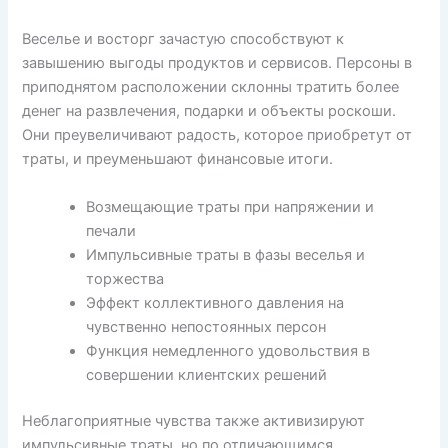
Веселье и восторг зачастую способствуют к
завышению выгоды продуктов и сервисов. Персоны в
приподнятом расположении склонны тратить более
денег на развлечения, подарки и объекты роскоши.
Они преувеличивают радость, которое приобретут от
траты, и преуменьшают финансовые итоги.
Возмещающие траты при напряжении и
печали
Импульсивные траты в фазы веселья и
торжества
Эффект коллективного давления на
чувственно непостоянных персон
Функция немедленного удовольствия в
совершении клиентских решений
Неблагоприятные чувства также активизируют
импульсивные траты, но по отличающимся