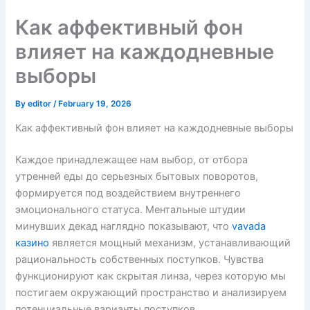
Skip
Как аффективный фон
to
content
влияет на каждодневные
выборы
By
editor
/
February 19, 2026
Как аффективный фон влияет на каждодневные выборы
Каждое принадлежащее нам выбор, от отбора
утренней еды до серьезных бытовых поворотов,
формируется под воздействием внутреннего
эмоционального статуса. Ментальные штудии
минувших декад наглядно показывают, что
vavada
казино
является мощный механизм, устанавливающий
рациональность собственных поступков. Чувства
функционируют как скрытая линза, через которую мы
постигаем окружающий пространство и анализируем
потенциальные варианты поступков.