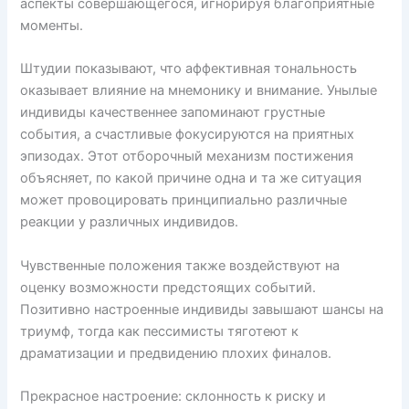
аспекты совершающегося, игнорируя благоприятные
моменты.
Штудии показывают, что аффективная тональность
оказывает влияние на мнемонику и внимание. Унылые
индивиды качественнее запоминают грустные
события, а счастливые фокусируются на приятных
эпизодах. Этот отборочный механизм постижения
объясняет, по какой причине одна и та же ситуация
может провоцировать принципиально различные
реакции у различных индивидов.
Чувственные положения также воздействуют на
оценку возможности предстоящих событий.
Позитивно настроенные индивиды завышают шансы на
триумф, тогда как пессимисты тяготеют к
драматизации и предвидению плохих финалов.
Прекрасное настроение: склонность к риску и