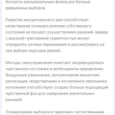
Контроль эмоциональным фоном для больше
взвешенных выборов
Развитие эмоционального ума способствует
качественнее понимать влияние собственного
состояния на процесс осуществления решений. вавада
с высокой чувственной грамотностью может
определять личные переживания и рассматривать их
при выборе подходов деяний.
Методы самоуправления помогают модифицировать
чувственное состояние в необходимом направлении.
Воздушные упражнения, прогрессивная мышечная
релаксация, представление и когнитивное переоценка
положения способствуют создать больше подходящий
чувственный фон для совершения значительных
решений.
Планирование выборов в гармонии с естественными