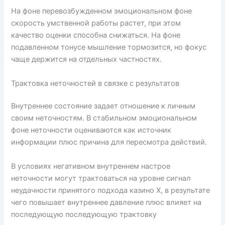
На фоне перевозбужденном эмоциональном фоне
скорость умственной работы растет, при этом
качество оценки способна снижаться. На фоне
подавленном тонусе мышление тормозится, но фокус
чаще держится на отдельных частностях.
Трактовка неточностей в связке с результатов
Внутреннее состояние задает отношение к личным
своим неточностям. В стабильном эмоциональном
фоне неточности оцениваются как источник
информации плюс причина для пересмотра действий.
В условиях негативном внутреннем настрое
неточности могут трактоваться на уровне сигнал
неудачности принятого подхода казино Х, в результате
чего повышает внутреннее давление плюс влияет на
последующую последующую трактовку