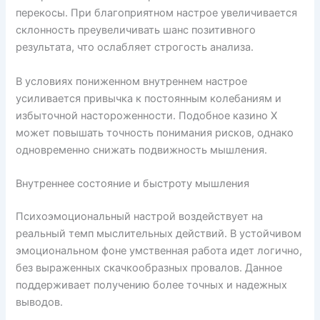
перекосы. При благоприятном настрое увеличивается
склонность преувеличивать шанс позитивного
результата, что ослабляет строгость анализа.
В условиях пониженном внутреннем настрое
усиливается привычка к постоянным колебаниям и
избыточной настороженности. Подобное казино Х
может повышать точность понимания рисков, однако
одновременно снижать подвижность мышления.
Внутреннее состояние и быстроту мышления
Психоэмоциональный настрой воздействует на
реальный темп мыслительных действий. В устойчивом
эмоциональном фоне умственная работа идет логично,
без выраженных скачкообразных провалов. Данное
поддерживает получению более точных и надежных
выводов.