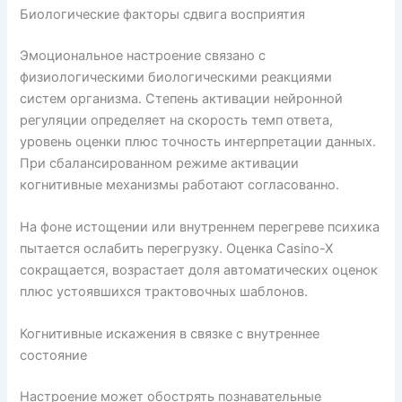
Биологические факторы сдвига восприятия
Эмоциональное настроение связано с
физиологическими биологическими реакциями
систем организма. Степень активации нейронной
регуляции определяет на скорость темп ответа,
уровень оценки плюс точность интерпретации данных.
При сбалансированном режиме активации
когнитивные механизмы работают согласованно.
На фоне истощении или внутреннем перегреве психика
пытается ослабить перегрузку. Оценка Casino-X
сокращается, возрастает доля автоматических оценок
плюс устоявшихся трактовочных шаблонов.
Когнитивные искажения в связке с внутреннее
состояние
Настроение может обострять познавательные