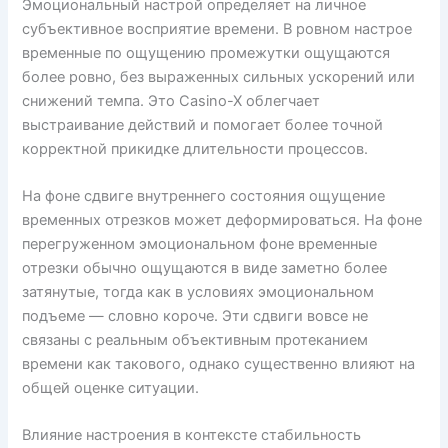
Эмоциональный настрой определяет на личное
субъективное восприятие времени. В ровном настрое
временные по ощущению промежутки ощущаются
более ровно, без выраженных сильных ускорений или
снижений темпа. Это Casino-X облегчает
выстраивание действий и помогает более точной
корректной прикидке длительности процессов.
На фоне сдвиге внутреннего состояния ощущение
временных отрезков может деформироваться. На фоне
перегруженном эмоциональном фоне временные
отрезки обычно ощущаются в виде заметно более
затянутые, тогда как в условиях эмоциональном
подъеме — словно короче. Эти сдвиги вовсе не
связаны с реальным объективным протеканием
времени как такового, однако существенно влияют на
общей оценке ситуации.
Влияние настроения в контексте стабильность