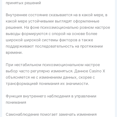
принятых решений
Внутреннее состояние сказывается на в какой мере, в
какой мере устойчивыми выглядят оформленные
решения. На фоне психоэмоционально ровном настрое
выводы формируются с опорой на основе более
широкой широкой системы факторов а также
поддерживают последовательность на протяжении
времени.
При нестабильном психоэмоциональном настрое
выбор часто регулярно изменяться. Данное Casino X
объясняется не с изменением данных, скорее с
трансформацией понимания их значимости.
Функция внутреннего наблюдения в управлении
понимания
Самонаблюдение помогает замечать изменения