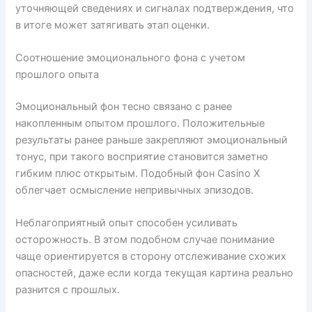
уточняющей сведениях и сигналах подтверждения, что
в итоге может затягивать этап оценки.
Соотношение эмоционального фона с учетом
прошлого опыта
Эмоциональный фон тесно связано с ранее
накопленным опытом прошлого. Положительные
результаты ранее раньше закрепляют эмоциональный
тонус, при такого восприятие становится заметно
гибким плюс открытым. Подобный фон Casino X
облегчает осмысление непривычных эпизодов.
Неблагоприятный опыт способен усиливать
осторожность. В этом подобном случае понимание
чаще ориентируется в сторону отслеживание схожих
опасностей, даже если когда текущая картина реально
разнится с прошлых.