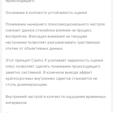
происходящего.
Осознание в контексте устойчивость оценки
Понимание нынешнего психоэмоционального настроя
снижает данное стихийное влияние на процесс
восприятие. Фиксация внимания на текущем
настроении позволяет разграничивать чувственную
отклик от объективных данных.
Этот принцип Casino X усиливает надежность оценки
плюс позволяет сделать понимание происходящего
заметно системной. В конечном выводе эффект
краткосрочных внутренних сдвигов становится не
столь доминирующим.
Внутренний настрой в контексте ощущение временных
интервалов