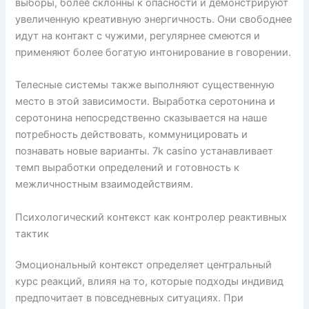
выборы, более склонны к опасности и демонстрируют
увеличенную креативную энергичность. Они свободнее
идут на контакт с чужими, регулярнее смеются и
применяют более богатую интонирование в говорении.
Телесные системы также выполняют существенную
место в этой зависимости. Выработка серотонина и
серотонина непосредственно сказывается на наше
потребность действовать, коммуницировать и
познавать новые варианты. 7k casino устанавливает
темп выработки определений и готовность к
межличностным взаимодействиям.
Психологический контекст как контролер реактивных
тактик
Эмоциональный контекст определяет центральный
курс реакций, влияя на то, которые подходы индивид
предпочитает в повседневных ситуациях. При