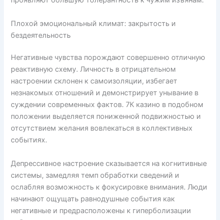
проявляют большую толерантность к чужим изъянам.
Плохой эмоциональный климат: закрытость и
бездеятельность
Негативные чувства порождают совершенно отличную
реактивную схему. Личность в отрицательном
настроении склонен к самоизоляции, избегает
незнакомых отношений и демонстрирует унывание в
суждении современных фактов. 7К казино в подобном
положении выделяется пониженной подвижностью и
отсутствием желания вовлекаться в коллективных
событиях.
Депрессивное настроение сказывается на когнитивные
системы, замедляя темп обработки сведений и
ослабляя возможность к фокусировке внимания. Люди
начинают ощущать равнодушные события как
негативные и предрасположены к гиперболизации