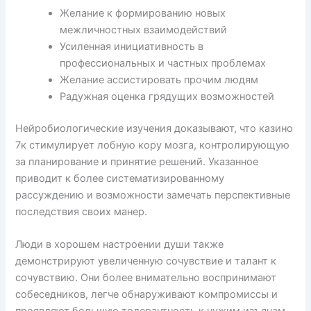
Желание к формированию новых
межличностных взаимодействий
Усиленная инициативность в
профессиональных и частных проблемах
Желание ассистировать прочим людям
Радужная оценка грядущих возможностей
Нейробиологические изучения доказывают, что казино
7к стимулирует лобную кору мозга, контролирующую
за планирование и принятие решений. Указанное
приводит к более систематизированному
рассуждению и возможности замечать перспективные
последствия своих манер.
Люди в хорошем настроении души также
демонстрируют увеличенную сочувствие и талант к
сочувствию. Они более внимательно воспринимают
собеседников, легче обнаруживают компромиссы и