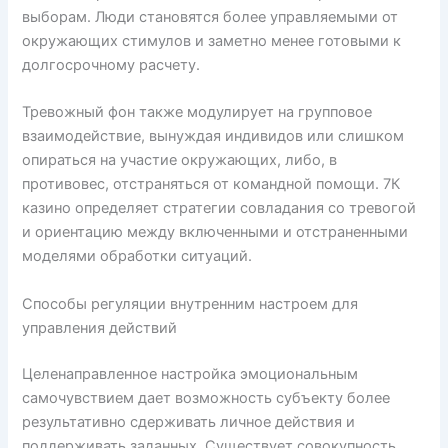
выборам. Люди становятся более управляемыми от
окружающих стимулов и заметно менее готовыми к
долгосрочному расчету.
Тревожный фон также модулирует на групповое
взаимодействие, вынуждая индивидов или слишком
опираться на участие окружающих, либо, в
противовес, отстраняться от командной помощи. 7К
казино определяет стратегии совладания со тревогой
и ориентацию между включенными и отстраненными
моделями обработки ситуаций.
Способы регуляции внутренним настроем для
управления действий
Целенаправленное настройка эмоциональным
самочувствием дает возможность субъекту более
результативно сдерживать личное действия и
поддерживать заданных. Существует совокупность