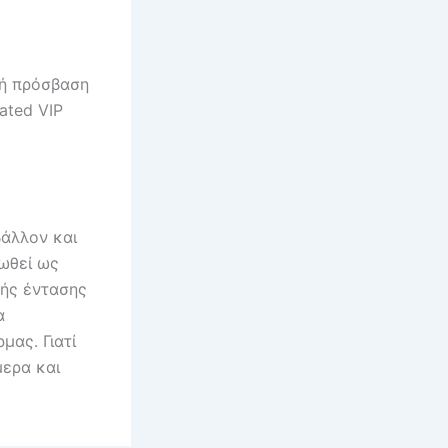
κή πρόσβαση
ated VIP
βάλλον και
ρωθεί ως
λής έντασης
α
μας. Γιατί
μερα και