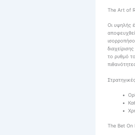
The Art of 
Οι υψηλής 
αποφευχθεί 
ισορροπήσο
διαχείρισης
το ρυθμό τ
πιθανότητε
Στρατηγικέ
Ορ
Κα
Χρ
The Bet On