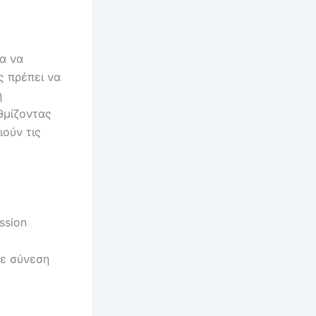
α να
ς πρέπει να
η
υθμίζοντας
ούν τις
ssion
με σύνεση