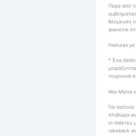
Πέρα από τα
εμβληματικ
δέσμευση τ
φαίνεται σ
Features με
* Ένα dedic
μοιράζονται
τουρνουά κ
Μια Ματιά σ
Για πιστούς
πληθώρα αν
οι παίκτες
rakeback α