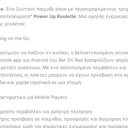
me
: Ένα ζωντανό παιχνίδι show με περιστρεφόμενους τρο
αποτελέσματα*
Power Up Roulette
: Μια υψηλής ενέργεια
ής ρουλέτας
ing on the Go
ροτιμούν να παίζουν εν κινήσει, η βελτιστοποιημένη ιστοσ
mobile app για Android του Bet On Red διασφαλίζουν απρ
 μεταξύ συσκευών. Με ένα απλοποιημένο περιβάλλον και 
 πλοήγηση, οι παίκτες μπορούν να έχουν πρόσβαση στα 
δια και χαρακτηριστικά σε μια στιγμή.
κτηριστικά για Mobile Players:
χρηστο περιβάλλον για γρήγορη πλοήγηση
ήρης πρόσβαση σε παιχνίδια, προσφορές και διαχείριση λ
δοποιήσεις push για σημαντικές ενημερώσεις και προσφορ