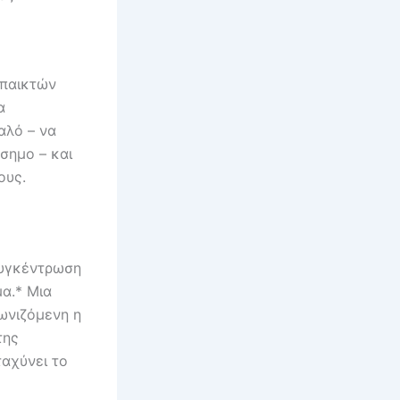
 παικτών
α
αλό – να
σημο – και
ους.
συγκέντρωση
α.* Μια
ωνιζόμενη η
της
ταχύνει το