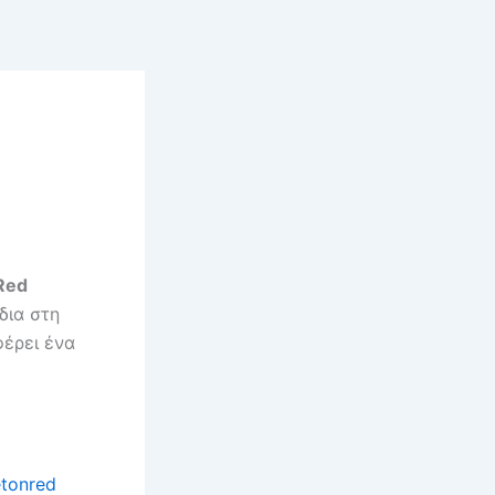
Red
δια στη
φέρει ένα
tonred