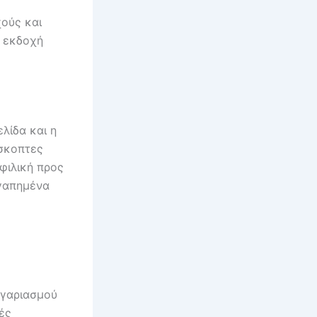
χούς και
ς εκδοχή
ελίδα και η
όσκοπτες
φιλική προς
αγαπημένα
ογαριασμού
ές