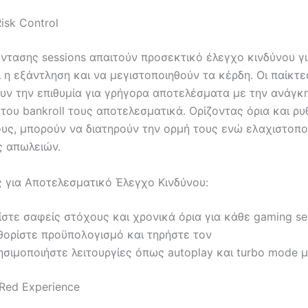
Risk Control
έντασης sessions απαιτούν προσεκτικό έλεγχο κινδύνου γι
η εξάντληση και να μεγιστοποιηθούν τα κέρδη. Οι παίκτε
υν την επιθυμία για γρήγορα αποτελέσματα με την ανάγκ
 του bankroll τους αποτελεσματικά. Ορίζοντας όρια και ρ
ους, μπορούν να διατηρούν την ορμή τους ενώ ελαχιστοποι
ς απωλειών.
ς για Αποτελεσματικό Έλεγχο Κινδύνου:
ίστε σαφείς στόχους και χρονικά όρια για κάθε gaming se
θορίστε προϋπολογισμό και τηρήστε τον
ησιμοποιήστε λειτουργίες όπως autoplay και turbo mode 
 Red Experience