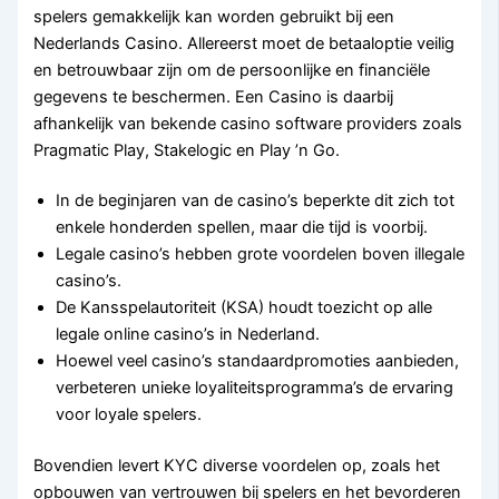
spelers gemakkelijk kan worden gebruikt bij een
Nederlands Casino. Allereerst moet de betaaloptie veilig
en betrouwbaar zijn om de persoonlijke en financiële
gegevens te beschermen. Een Casino is daarbij
afhankelijk van bekende casino software providers zoals
Pragmatic Play, Stakelogic en Play ’n Go.
In de beginjaren van de casino’s beperkte dit zich tot
enkele honderden spellen, maar die tijd is voorbij.
Legale casino’s hebben grote voordelen boven illegale
casino’s.
De Kansspelautoriteit (KSA) houdt toezicht op alle
legale online casino’s in Nederland.
Hoewel veel casino’s standaardpromoties aanbieden,
verbeteren unieke loyaliteitsprogramma’s de ervaring
voor loyale spelers.
Bovendien levert KYC diverse voordelen op, zoals het
opbouwen van vertrouwen bij spelers en het bevorderen