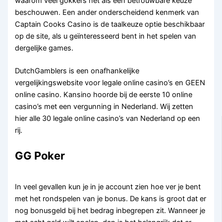
waarom veel gokkers het als een betrouwbare keuze
beschouwen. Een ander onderscheidend kenmerk van
Captain Cooks Casino is de taalkeuze optie beschikbaar
op de site, als u geïnteresseerd bent in het spelen van
dergelijke games.
DutchGamblers is een onafhankelijke
vergelijkingswebsite voor legale online casino’s en GEEN
online casino. Kansino hoorde bij de eerste 10 online
casino’s met een vergunning in Nederland. Wij zetten
hier alle 30 legale online casino’s van Nederland op een
rij.
GG Poker
In veel gevallen kun je in je account zien hoe ver je bent
met het rondspelen van je bonus. De kans is groot dat er
nog bonusgeld bij het bedrag inbegrepen zit. Wanneer je