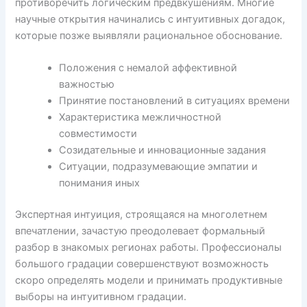
противоречить логическим предвкушениям. Многие
научные открытия начинались с интуитивных догадок,
которые позже выявляли рациональное обоснование.
Положения с немалой аффективной
важностью
Принятие постановлений в ситуациях времени
Характеристика межличностной
совместимости
Созидательные и инновационные задания
Ситуации, подразумевающие эмпатии и
понимания иных
Экспертная интуиция, строящаяся на многолетнем
впечатлении, зачастую преодолевает формальный
разбор в знакомых регионах работы. Профессионалы
большого градации совершенствуют возможность
скоро определять модели и принимать продуктивные
выборы на интуитивном градации.