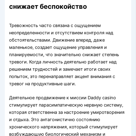
снижает беспокойство
Тревожность часто связана с ощущением
неопределенности и отсутствием контроля над
обстоятельствами. Движение вперед, даже
маленькое, создает ощущение управления и
планируемости, что значительно снижает степень
тревоги. Когда личность деятельно работает над
решением трудностей и замечает итоги своих
попыток, это перенаправляет акцент внимания с
тревог на продуктивные шаги.
Деятельное продвижение к миссии Daddy casino
стимулирует парасимпатическую нервную систему,
которая ответственна за настроение умиротворения
и отдыха. Это антагонистично состоянию
хронического напряжения, который стимулирует
возбуждающую биологический механизм и