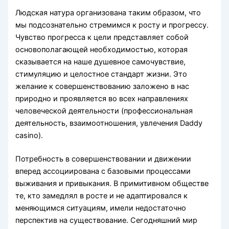
Людская натура организована таким образом, что
мы подсознательно стремимся к росту и прогрессу.
Чувство прогресса к цели представляет собой
основополагающей необходимостью, которая
сказывается на наше душевное самочувствие,
стимуляцию и целостное стандарт жизни. Это
желание к совершенствованию заложено в нас
природно и проявляется во всех направлениях
человеческой деятельности (профессиональная
деятельность, взаимоотношения, увлечения Daddy
casino).
Потребность в совершенствовании и движении
вперед ассоциирована с базовыми процессами
выживания и привыкания. В примитивном обществе
те, кто замедлял в росте и не адаптировался к
меняющимся ситуациям, имели недостаточно
перспектив на существование. Сегодняшний мир