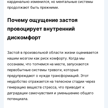
кардинально изменился, но ментальные системы
продолжают быть прежними.
Почему ощущение застоя
провоцирует внутренний
дискомфорт
Застой в произвольной области жизни оценивается
нашим мозгом как риск комфорту. Когда мы
осознаем, что топчемся на месте, запускаются
первобытные системы тревоги, которые
предупреждают о нужде трансформаций. Этот
неудобство отражается на телесном стадии через
генерацию веществ стресса, что приводит к
деградации самочувствия и уменьшению общего
потенциала.