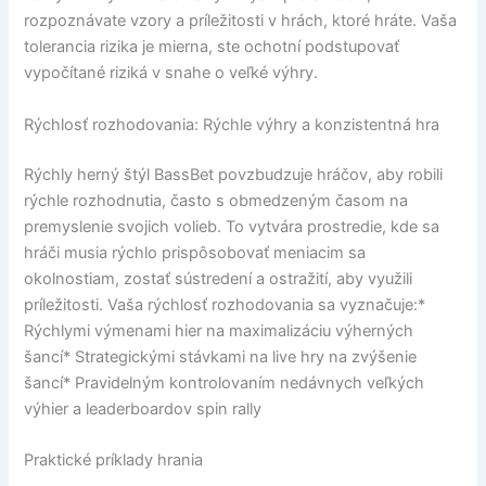
rozpoznávate vzory a príležitosti v hrách, ktoré hráte. Vaša
tolerancia rizika je mierna, ste ochotní podstupovať
vypočítané riziká v snahe o veľké výhry.
Rýchlosť rozhodovania: Rýchle výhry a konzistentná hra
Rýchly herný štýl BassBet povzbudzuje hráčov, aby robili
rýchle rozhodnutia, často s obmedzeným časom na
premyslenie svojich volieb. To vytvára prostredie, kde sa
hráči musia rýchlo prispôsobovať meniacim sa
okolnostiam, zostať sústredení a ostražití, aby využili
príležitosti. Vaša rýchlosť rozhodovania sa vyznačuje:*
Rýchlymi výmenami hier na maximalizáciu výherných
šancí* Strategickými stávkami na live hry na zvýšenie
šancí* Pravidelným kontrolovaním nedávnych veľkých
výhier a leaderboardov spin rally
Praktické príklady hrania