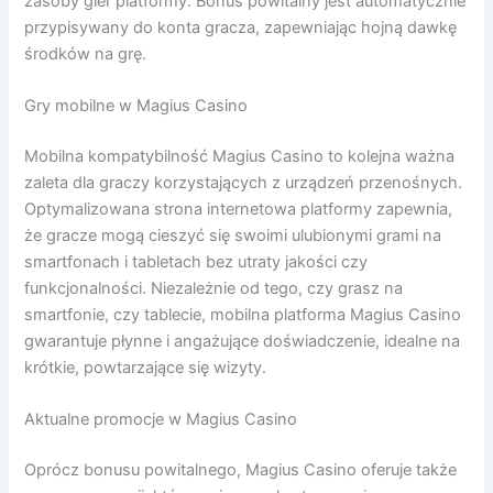
zasoby gier platformy. Bonus powitalny jest automatycznie
przypisywany do konta gracza, zapewniając hojną dawkę
środków na grę.
Gry mobilne w Magius Casino
Mobilna kompatybilność Magius Casino to kolejna ważna
zaleta dla graczy korzystających z urządzeń przenośnych.
Optymalizowana strona internetowa platformy zapewnia,
że gracze mogą cieszyć się swoimi ulubionymi grami na
smartfonach i tabletach bez utraty jakości czy
funkcjonalności. Niezależnie od tego, czy grasz na
smartfonie, czy tablecie, mobilna platforma Magius Casino
gwarantuje płynne i angażujące doświadczenie, idealne na
krótkie, powtarzające się wizyty.
Aktualne promocje w Magius Casino
Oprócz bonusu powitalnego, Magius Casino oferuje także