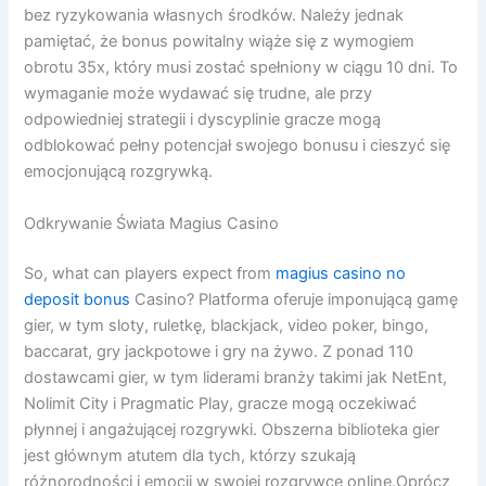
bez ryzykowania własnych środków. Należy jednak
pamiętać, że bonus powitalny wiąże się z wymogiem
obrotu 35x, który musi zostać spełniony w ciągu 10 dni. To
wymaganie może wydawać się trudne, ale przy
odpowiedniej strategii i dyscyplinie gracze mogą
odblokować pełny potencjał swojego bonusu i cieszyć się
emocjonującą rozgrywką.
Odkrywanie Świata Magius Casino
So, what can players expect from
magius casino no
deposit bonus
Casino? Platforma oferuje imponującą gamę
gier, w tym sloty, ruletkę, blackjack, video poker, bingo,
baccarat, gry jackpotowe i gry na żywo. Z ponad 110
dostawcami gier, w tym liderami branży takimi jak NetEnt,
Nolimit City i Pragmatic Play, gracze mogą oczekiwać
płynnej i angażującej rozgrywki. Obszerna biblioteka gier
jest głównym atutem dla tych, którzy szukają
różnorodności i emocji w swojej rozgrywce online.Oprócz