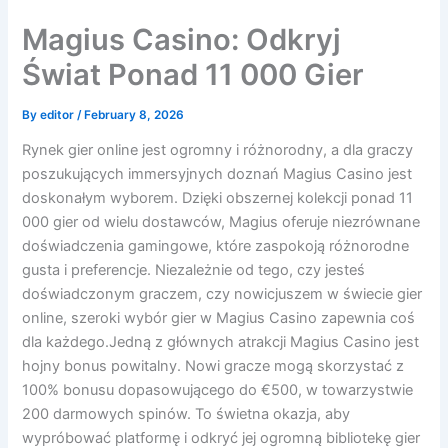
Skip
Magius Casino: Odkryj
to
content
Świat Ponad 11 000 Gier
By
editor
/
February 8, 2026
Rynek gier online jest ogromny i różnorodny, a dla graczy
poszukujących immersyjnych doznań Magius Casino jest
doskonałym wyborem. Dzięki obszernej kolekcji ponad 11
000 gier od wielu dostawców, Magius oferuje niezrównane
doświadczenia gamingowe, które zaspokoją różnorodne
gusta i preferencje. Niezależnie od tego, czy jesteś
doświadczonym graczem, czy nowicjuszem w świecie gier
online, szeroki wybór gier w Magius Casino zapewnia coś
dla każdego.Jedną z głównych atrakcji Magius Casino jest
hojny bonus powitalny. Nowi gracze mogą skorzystać z
100% bonusu dopasowującego do €500, w towarzystwie
200 darmowych spinów. To świetna okazja, aby
wypróbować platformę i odkryć jej ogromną bibliotekę gier