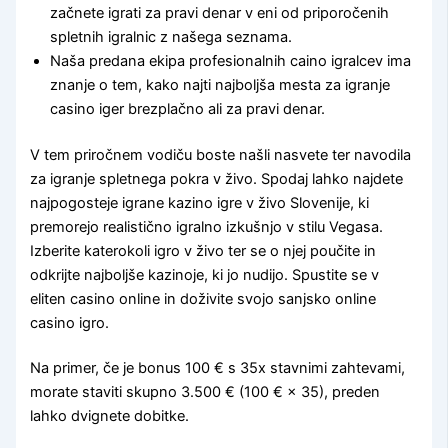
začnete igrati za pravi denar v eni od priporočenih
spletnih igralnic z našega seznama.
Naša predana ekipa profesionalnih caino igralcev ima
znanje o tem, kako najti najboljša mesta za igranje
casino iger brezplačno ali za pravi denar.
V tem priročnem vodiču boste našli nasvete ter navodila
za igranje spletnega pokra v živo. Spodaj lahko najdete
najpogosteje igrane kazino igre v živo Slovenije, ki
premorejo realistično igralno izkušnjo v stilu Vegasa.
Izberite katerokoli igro v živo ter se o njej poučite in
odkrijte najboljše kazinoje, ki jo nudijo. Spustite se v
eliten casino online in doživite svojo sanjsko online
casino igro.
Na primer, če je bonus 100 € s 35x stavnimi zahtevami,
morate staviti skupno 3.500 € (100 € × 35), preden
lahko dvignete dobitke.