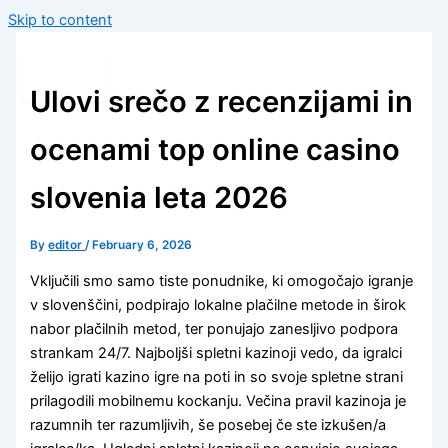
Skip to content
Ulovi srečo z recenzijami in
ocenami top online casino
slovenia leta 2026
By
editor
/
February 6, 2026
Vključili smo samo tiste ponudnike, ki omogočajo igranje
v slovenščini, podpirajo lokalne plačilne metode in širok
nabor plačilnih metod, ter ponujajo zanesljivo podpora
strankam 24/7. Najboljši spletni kazinoji vedo, da igralci
želijo igrati kazino igre na poti in so svoje spletne strani
prilagodili mobilnemu kockanju. Večina pravil kazinoja je
razumnih ter razumljivih, še posebej če ste izkušen/a