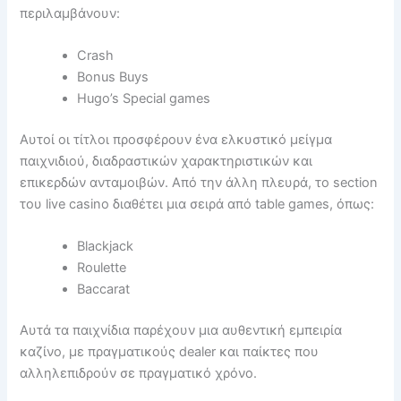
περιλαμβάνουν:
Crash
Bonus Buys
Hugo’s Special games
Αυτοί οι τίτλοι προσφέρουν ένα ελκυστικό μείγμα
παιχνιδιού, διαδραστικών χαρακτηριστικών και
επικερδών ανταμοιβών. Από την άλλη πλευρά, το section
του live casino διαθέτει μια σειρά από table games, όπως:
Blackjack
Roulette
Baccarat
Αυτά τα παιχνίδια παρέχουν μια αυθεντική εμπειρία
καζίνο, με πραγματικούς dealer και παίκτες που
αλληλεπιδρούν σε πραγματικό χρόνο.