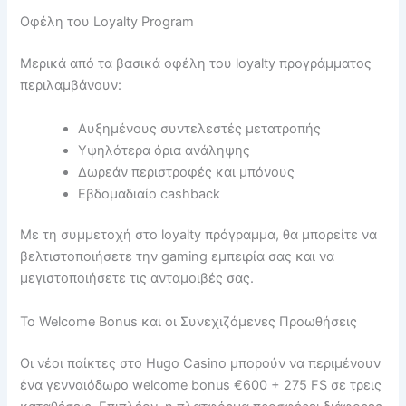
Οφέλη του Loyalty Program
Μερικά από τα βασικά οφέλη του loyalty προγράμματος
περιλαμβάνουν:
Αυξημένους συντελεστές μετατροπής
Υψηλότερα όρια ανάληψης
Δωρεάν περιστροφές και μπόνους
Εβδομαδιαίο cashback
Με τη συμμετοχή στο loyalty πρόγραμμα, θα μπορείτε να
βελτιστοποιήσετε την gaming εμπειρία σας και να
μεγιστοποιήσετε τις ανταμοιβές σας.
Το Welcome Bonus και οι Συνεχιζόμενες Προωθήσεις
Οι νέοι παίκτες στο Hugo Casino μπορούν να περιμένουν
ένα γενναιόδωρο welcome bonus €600 + 275 FS σε τρεις