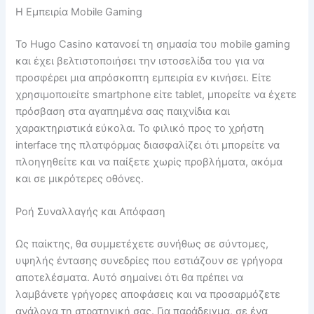
Η Εμπειρία Mobile Gaming
Το Hugo Casino κατανοεί τη σημασία του mobile gaming
και έχει βελτιστοποιήσει την ιστοσελίδα του για να
προσφέρει μια απρόσκοπτη εμπειρία εν κινήσει. Είτε
χρησιμοποιείτε smartphone είτε tablet, μπορείτε να έχετε
πρόσβαση στα αγαπημένα σας παιχνίδια και
χαρακτηριστικά εύκολα. Το φιλικό προς το χρήστη
interface της πλατφόρμας διασφαλίζει ότι μπορείτε να
πλοηγηθείτε και να παίξετε χωρίς προβλήματα, ακόμα
και σε μικρότερες οθόνες.
Ροή Συναλλαγής και Απόφαση
Ως παίκτης, θα συμμετέχετε συνήθως σε σύντομες,
υψηλής έντασης συνεδρίες που εστιάζουν σε γρήγορα
αποτελέσματα. Αυτό σημαίνει ότι θα πρέπει να
λαμβάνετε γρήγορες αποφάσεις και να προσαρμόζετε
ανάλογα τη στρατηγική σας. Για παράδειγμα, σε ένα