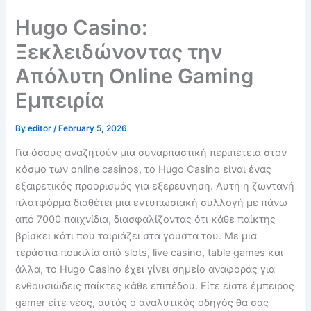
Skip
Hugo Casino:
to
content
Ξεκλειδώνοντας την
Απόλυτη Online Gaming
Εμπειρία
By
editor
/
February 5, 2026
Για όσους αναζητούν μια συναρπαστική περιπέτεια στον
κόσμο των online casinos, το Hugo Casino είναι ένας
εξαιρετικός προορισμός για εξερεύνηση. Αυτή η ζωντανή
πλατφόρμα διαθέτει μια εντυπωσιακή συλλογή με πάνω
από 7000 παιχνίδια, διασφαλίζοντας ότι κάθε παίκτης
βρίσκει κάτι που ταιριάζει στα γούστα του. Με μια
τεράστια ποικιλία από slots, live casino, table games και
άλλα, το Hugo Casino έχει γίνει σημείο αναφοράς για
ενθουσιώδεις παίκτες κάθε επιπέδου. Είτε είστε έμπειρος
gamer είτε νέος, αυτός ο αναλυτικός οδηγός θα σας